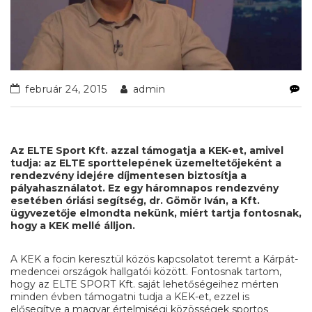
február 24, 2015
admin
Az ELTE Sport Kft. azzal támogatja a KEK-et, amivel
tudja: az ELTE sporttelepének üzemeltetőjeként a
rendezvény idejére díjmentesen biztosítja a
pályahasználatot. Ez egy háromnapos rendezvény
esetében óriási segítség, dr. Gömör Iván, a Kft.
ügyvezetője elmondta nekünk, miért tartja fontosnak,
hogy a KEK mellé álljon.
A KEK a focin keresztül közös kapcsolatot teremt a Kárpát-
medencei országok hallgatói között. Fontosnak tartom,
hogy az ELTE SPORT Kft. saját lehetőségeihez mérten
minden évben támogatni tudja a KEK-et, ezzel is
elősegítve a magyar értelmiségi közösségek sportos