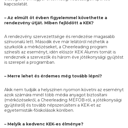
kapcsolatát.
– Az elmúlt öt évben figyelemmel követhette a
rendezvény útját. Miben fejlődött a KEK?
A rendezvény szervezettsége és rendezése magasabb
színvonalú lett. Második éve már lelátóról nézhetik a
szurkolók a mérkőzéseket, a Cheerleading program
színesíti az eseményt, idén először KEK Alumni tornát is
rendeznek a szervezők és három éve jótékonysági gyűjtést
is szerepel a programban.
– Merre lehet és érdemes még tovább lépni?
Akik nem tudják a helyszínen nyomon követni az eseményt
azok számára minél több média anyagot biztosítani
(mérkőzésekről, a Cheerleading MEFOB-ról, a jótékonysági
gyűjtésről) és tovább népszerűsíteni a KEK-et az
egyetemisták-főiskolások körében.
– Melyik a kedvenc KEK-es élménye?