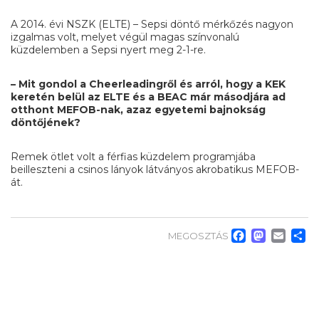
A 2014. évi NSZK (ELTE) – Sepsi döntő mérkőzés nagyon
izgalmas volt, melyet végül magas színvonalú
küzdelemben a Sepsi nyert meg 2-1-re.
– Mit gondol a Cheerleadingről és arról, hogy a KEK
keretén belül az ELTE és a BEAC már másodjára ad
otthont MEFOB-nak, azaz egyetemi bajnokság
döntőjének?
Remek ötlet volt a férfias küzdelem programjába
beilleszteni a csinos lányok látványos akrobatikus MEFOB-
át.
Faceb
Mas
Em
O
MEGOSZTÁS