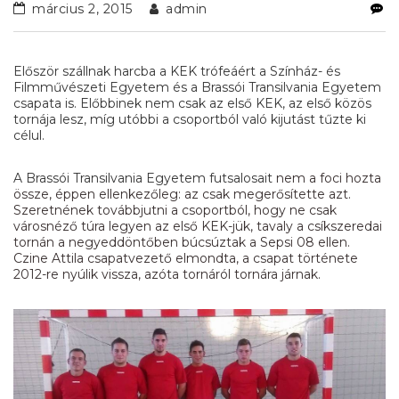
március 2, 2015
admin
Először szállnak harcba a KEK trófeáért a Színház- és
Filmművészeti Egyetem és a Brassói Transilvania Egyetem
csapata is. Előbbinek nem csak az első KEK, az első közös
tornája lesz, míg utóbbi a csoportból való kijutást tűzte ki
célul.
A Brassói Transilvania Egyetem futsalosait
nem a foci hozta
össze, éppen ellenkezőleg: az csak megerősítette azt.
Szeretnének továbbjutni a csoportból, hogy ne csak
városnéző túra legyen az első KEK-jük, tavaly a csíkszeredai
tornán a negyeddöntőben búcsúztak a Sepsi 08 ellen.
Czine Attila csapatvezető elmondta, a csapat története
2012-re nyúlik vissza, azóta tornáról tornára járnak.