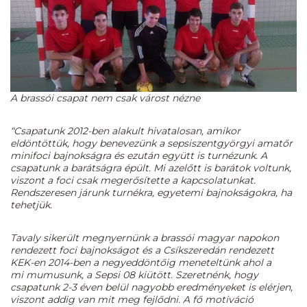
A brassói csapat nem csak várost nézne
“Csapatunk 2012-ben alakult hivatalosan, amikor
eldöntöttük, hogy benevezünk a sepsiszentgyörgyi amatőr
minifoci bajnokságra és ezután együtt is turnézunk. A
csapatunk a barátságra épült. Mi azelőtt is barátok voltunk,
viszont a foci csak megerősítette a kapcsolatunkat.
Rendszeresen járunk turnékra, egyetemi bajnokságokra, ha
tehetjük.
Tavaly sikerült megnyernünk a brassói magyar napokon
rendezett foci bajnokságot és a Csíkszeredán rendezett
KEK-en 2014-ben a negyeddöntőig meneteltünk ahol a
mi
mumusunk
, a Sepsi 08 kiütött. Szeretnénk, hogy
csapatunk 2-3 éven belül nagyobb eredményeket is elérjen,
viszont addig van mit meg fejlődni. A fő motiváció