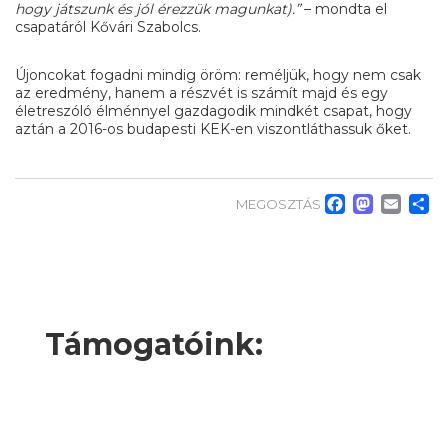
hogy játszunk és jól érezzük magunkat).”
– mondta el
csapatáról Kővári Szabolcs.
Újoncokat fogadni mindig öröm: reméljük, hogy nem csak
az eredmény, hanem a részvét is számít majd és egy
életreszóló élménnyel gazdagodik mindkét csapat, hogy
aztán a 2016-os budapesti KEK-en viszontláthassuk őket.
Faceb
Mas
Em
O
MEGOSZTÁS
Támogatóink: