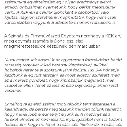
számunkra egyértelműen egy olyan eredményt elérni,
amiből önbizalmat nyerhetünk, hogy bárkit megtudunk
verni. A KEK-en a célunk újoncként a csoportból való
kijutás, nagyon szeretnénk megmutatni, hogy nem csak
városnézőben vagyunk Budapesten, hanem futsalozni is.”
A Színház és Filmművészeti Egyetem nemhogy a KEK-en,
még egymás számára is újonc lesz: első
megmérettetésükre készülnek idén márciusban.
“A mi csapatunk abszolút az egyetemen formálódott baráti
társaság (egy-két külső baráttal kiegészítve), akikkel
hobbiból hetente el szoktunk járni focizni. Kb. 3-4 hónapja
kezdtünk el együtt játszani, és most először született meg
az a merész gondolat, hogy kipróbáljuk magunkat más
csapatok ellen. Tehát ez lesz az első bajnokság, amin részt
veszünk.
Ennélfogva az első számú motivációnk természetesen a
kalandvágy, de persze megteszünk minden tőlünk telhetőt,
hogy minél jobb eredményt érjünk el. A mezőnyt és a
híreket elnézve ez nem lesz könnyű, igazából nem is tudom
felbecsülni, hogy mi lehet a reális cél. (illetve de: a reális cél,