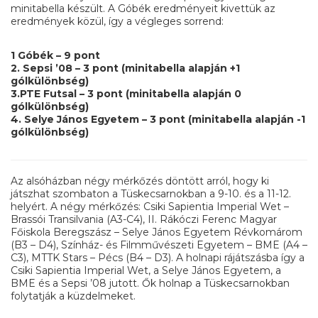
minitabella készült. A Góbék eredményeit kivettük az
eredmények közül, így a végleges sorrend:
1 Góbék – 9 pont
2. Sepsi ’08 – 3 pont (minitabella alapján +1
gólkülönbség)
3.PTE Futsal – 3 pont (minitabella alapján 0
gólkülönbség)
4. Selye János Egyetem – 3 pont (minitabella alapján -1
gólkülönbség)
Az alsóházban négy mérkőzés döntött arról, hogy ki
játszhat szombaton a Tüskecsarnokban a 9-10. és a 11-12.
helyért. A négy mérkőzés: Csiki Sapientia Imperial Wet –
Brassói Transilvania (A3-C4), II. Rákóczi Ferenc Magyar
Főiskola Beregszász – Selye János Egyetem Révkomárom
(B3 – D4), Színház- és Filmművészeti Egyetem – BME (A4 –
C3), MTTK Stars – Pécs (B4 – D3). A holnapi rájátszásba így a
Csiki Sapientia Imperial Wet, a Selye János Egyetem, a
BME és a Sepsi ’08 jutott. Ők holnap a Tüskecsarnokban
folytatják a küzdelmeket.