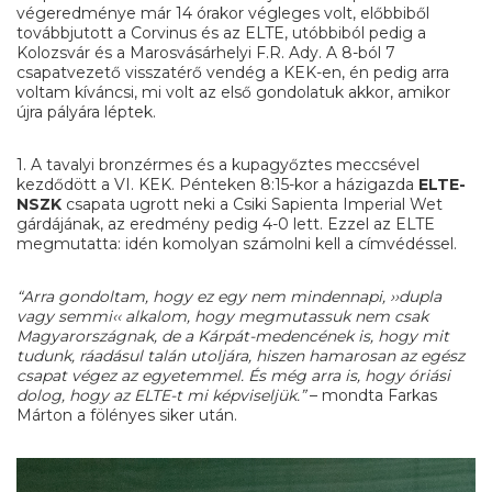
végeredménye már 14 órakor végleges volt, előbbiből
továbbjutott a Corvinus és az ELTE, utóbbiból pedig a
Kolozsvár és a Marosvásárhelyi F.R. Ady. A 8-ból 7
csapatvezető visszatérő vendég a KEK-en, én pedig arra
voltam kíváncsi, mi volt az első gondolatuk akkor, amikor
újra pályára léptek.
1. A tavalyi bronzérmes és a kupagyőztes meccsével
kezdődött a VI. KEK. Pénteken 8:15-kor a házigazda
ELTE-
NSZK
csapata ugrott neki a Csiki Sapienta Imperial Wet
gárdájának, az eredmény pedig 4-0 lett. Ezzel az ELTE
megmutatta: idén komolyan számolni kell a címvédéssel.
“Arra gondoltam, hogy ez egy nem mindennapi, ››dupla
vagy semmi‹‹ alkalom, hogy megmutassuk nem csak
Magyarországnak, de a Kárpát-medencének is, hogy mit
tudunk, ráadásul talán utoljára, hiszen hamarosan az egész
csapat végez az egyetemmel. És még arra is, hogy óriási
dolog, hogy az ELTE-t mi képviseljük.”
– mondta Farkas
Márton a fölényes siker után.