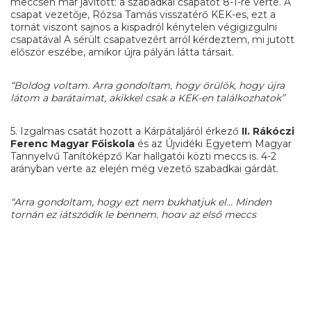
meccsen már javított: a szabadkai csapatot 8-1-re verte. A
csapat vezetője, Rózsa Tamás visszatérő KEK-es, ezt a
tornát viszont sajnos a kispadról kénytelen végigizgulni
csapatával A sérült csapatvezért arról kérdeztem, mi jutott
először eszébe, amikor újra pályán látta társait.
“Boldog voltam. Arra gondoltam, hogy örülök, hogy újra
látom a barátaimat, akikkel csak a KEK-en találkozhatok”
5. Izgalmas csatát hozott a Kárpátaljáról érkező
II. Rákóczi
Ferenc Magyar Főiskola
és az Újvidéki Egyetem Magyar
Tannyelvű Tanítóképző Kar hallgatói közti meccs is. 4-2
arányban verte az elején még vezető szabadkai gárdát.
“Arra gondoltam, hogy ezt nem bukhatjuk el… Minden
tornán ez játszódik le bennem, hogy az első meccs
kötelező”
– mondta a beregszásziak csapatkapitánya,
Dubrovszkij Antal.