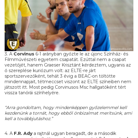
3. A
Corvinus
6-1 arányban győzte le az újonc Színház- és
Filmművészeti egyetem csapatát. Ezúttal nem a csapat
vezetőjét, hanem Graeser Krisztánt kérdeztem, ugyanis az
ő szereplése kuriózum volt: az ELTE-re járt
sportszervezőként, tehát 3 évig a BEAC-on töltötte
mindennapjait, tétmeccset viszont az ELTE színeiben nem
játszott itt. Most pedig Corvinusos Msc hallgatóként tért
vissza tanórái színhelyére.
“Arra gondoltam, hogy mindenképpen győzelemmel kell
kezdenünk a tornát, hogy ebből önbizalmat merítsünk, ami
kell a továbbjutáshoz.”
4. A
F.R. Ady
a rajtnál ugyan beragadt, de a második