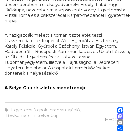
decemberében a székelyudvarhelyi Erdélyi Labdarúgó
Diákkupa, novemberen a sepsiszentgyörgyi Egyetemista
Futsal Torna és a csíkszeredai Kárpát-medencei Egyetemek
Kupája.
A házigazdák mellett a tornán tiszteletét teszi
Csíkszeredáról az Imperial Wet, Egerből az Eszterházy
Károly Főiskola, Győrből a Széchenyi István Egyetem,
Budapestről a Budapesti Kommunikációs és Üzleti Főiskola,
az Óbudai Egyetem és az Eötvös Loránd
Tudományegyetem, illetve a Hajdúságból a Debreceni
Egyetem legjobbjai. A csapatok körmérkőzéseken
döntenek a helyezésekről.
A Selye Cup részletes menetrendje
Fa
Egyetemi Napok
,
programajánló
,
M
Révkomárom
,
Selye Cup
MEGOSZTÁS
Em
Os