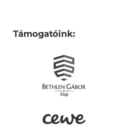
m
Támogatóink: