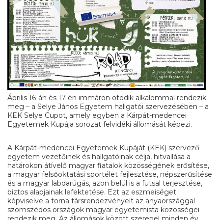
Április 16-án és 17-én immáron ötödik alkalommal rendezik
meg – a Selye János Egyetem hallgatói szervezésében – a
KEK Selye Cupot, amely egyben a Kárpát-medencei
Egyetemek Kupája sorozat felvidéki állomását képezi.
A Kárpát-medencei Egyetemek Kupáját (KEK) szervező
egyetem vezetőinek és hallgatóinak célja, hitvallása a
határokon átívelő magyar fiatalok közösségének erősítése,
a magyar felsőoktatási sportélet fejlesztése, népszerűsítése
és a magyar labdarúgás, azon belül is a futsal terjesztése,
biztos alapjainak lefektetése. Ezt az eszmeiséget
képviselve a torna társrendezvényeit az anyaországgal
szomszédos országok magyar egyetemista közösségei
rendezik meg. Az állomások között szerepel minden év