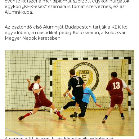
évente kétszer a már diplomát szerzett egykori hallgatók,
egykori „KEK-esek” számára is tornát szerveznek, ez az
Alumni-kupa.
Az esztendő első Alumniját Budapesten tartják a KEK-kel
egy időben, a másodikat pedig Kolozsváron, a Kolozsvári
Magyar Napok keretében.
A sorban a III. Alumni-kupa következik, méghozzá