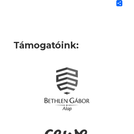
Os
m
Támogatóink: