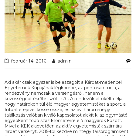
február 14, 2016
admin
Aki akár csak egyszer is beleszagolt a Kárpát-medencei
Egyetemek Kupájának légkörébe, az pontosan tudja, a
rendezvény nemcsak a versengésről, hanem a
közösségépítésről is szól – sőt. A rendezők eltökélt célja,
hogy határokon túl élő magyar egyetemistákat a sport, a
futball erejével kösse össze, és az évi három-négy
találkozás valóban kiváló kapcsolatot alakít ki az egymástól
egyébként több száz kilométerre élő magyarok között.
Mivel a KEK alapvetően az aktív egyetemisták számára
hirdet versenyt, 2015-től kezdve mintegy társprogramként