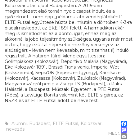
Kolozsvár után újból Budapesten. A 2015-ben
megrendezett első tornán nyolc csapat indult, és a
győzelmet – nem épp „példamutató vendéglátóként” –
ELTE Futsal együttese húzta be, miután a döntőben 4-3-ra
diadalmaskodott az EKE 1891 felett. A harmadikon akár
meg is ismétlődhet ez a döntő, igaz, ehhez még az
akkorinál is jobb teljesítmény szükséges, ugyanis már most
biztos, hogy ezúttal népesebb mezőny versenyez az
elsőségért – lévén nem kevesebb, mint tizenhat (!) induló
regisztrált. A határon túlról kilenc együttes jön:
Golimpiakosz (Kolozsvár), Deportivo Malaria (Nagyvárad),
Eke Kolozsvár 1891, Brassói Transilvania, Imperial Wet
(Csíkszereda), Sepsi’08 (Sepsiszentgyörgy), Kamikaze
(Kolozsvár), Kacsasza (Kolozsvár), Zsukások (Nagyvárad).
Magyarországról pedig a Zsuga FS (Budapest), a Paksi
Halászlé, a Budapesti Műszaki Egyetem, a PTE Futsal
(Pécs), a LawLiga Bonita valamint két ELTE-s gárda, az
NSZK és az ELTE Futsal adott be nevezést.
Fa
Alumni
,
Budapest
,
ELTE Futsal
,
Kolozsvár
,
M
nevezés
MEGOSZTÁS
Em