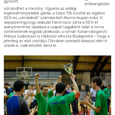
győzött
örökranglistán
sűrűsödhet a mezőny. Ugyanis az eddigi
legeredményesebb gárda, a Sepsi ’08 ezúttal az egykori
KEK-es „véndiákok” számára kiírt Alumni-kupán indul. A
sepsiszentgyörgyi alakulat háromszor zárta a KEK-et
aranyéremmel, ráadásul a csapat tagjaként talán a torna
történetének legjobb játékosát, a román futsal-válogatott
Mánya Szabolcsot is többször elhozta Budapestre – hogy a
jelenleg az első osztályú Dévában szereplő klasszis idén is
utazik-e, csak később derül ki.