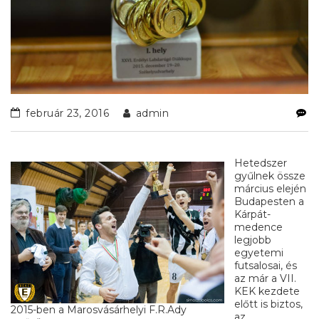
február 23, 2016
admin
Hetedszer
gyűlnek össze
március elején
Budapesten a
Kárpát-
medence
legjobb
egyetemi
futsalosai, és
az már a VII.
KEK kezdete
előtt is biztos,
2015-ben a Marosvásárhelyi F.R.Ady
az