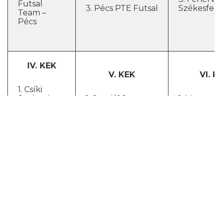
Futsal
3. Pécs PTE Futsal
Székesfeh
Team –
Pécs
IV. KEK
V. KEK
VI. K
1. Csíki
Sapientia –
1. Sepsi ’08 –
1. Marosvás
Csíkszereda
Sepsiszentgyörgy
F.R.Ady
2. BME –
2. NSZK –
2. Kolozsvár
Budapest
Budapest
Nine
3.
3. Csíki Sapientia –
3. Debrece
Nyíregyházi
Csíkszereda
Egyetem
Főiskola