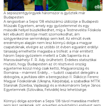
A sepsiszentgyörgyiek háromszor is győztek már
Budapesten
A rangsorban a Sepsi ’08 elsőszámú üldözője a Budapesti
Műszaki Egyetem, amely egy győzelemmel és egy
második hellyel büszkélkedhet, míg a Testnevelési Főiskola
két elbukott döntője miatt szomorkodhat, ám
szégyenkeznie semmiképp sem kell. Az elmúlt évek
eredményei alapján nem lesz könnyű dolga a magyar
csapatoknak, elvégre az utóbbi öt évben egyaránt erdélyi
társaság emelhette magasba a trófeát: a már említett
három Sepsi-győzelem mellett a Csíki Sapienta és a
Marosvásárhelyi F. R. Ady örülhetett. Érdekes statisztikai
mutató, hogy Budapesten az öt résztvevő ország
egyetemei közül még csak kettő, Magyarország és
Románia – mármint Erdély… – tudott csapatot delegálni a
dobogóra, a javításra idén a beregszászi II. Rákóczi Ferenc
Magyar Főiskolának (Ukrajna, Kárpátalja), a szabadkai MTTK
Starsnak (Szerbia, Vajdaság) és a révkomáromi Selye János
Egyetemnek (Szlovákia, Felvidék) lesz lehetősége.
Könnyű dolga azonban a Sepsi ’08 távol maradása mellett
sem lesz senkinek, sőt, egyetlen egyértelmű esélyest sem