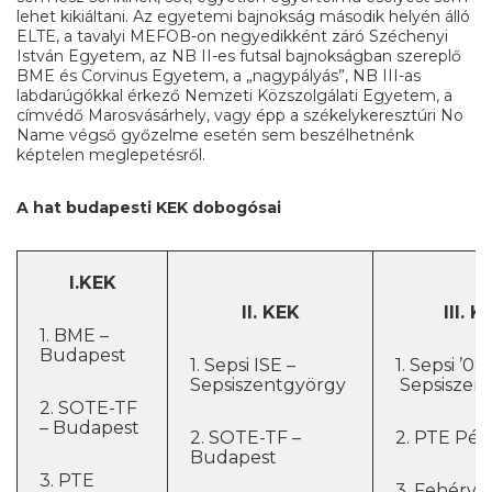
lehet kikiáltani. Az egyetemi bajnokság második helyén álló
ELTE, a tavalyi MEFOB-on negyedikként záró Széchenyi
István Egyetem, az NB II-es futsal bajnokságban szereplő
BME és Corvinus Egyetem, a „nagypályás”, NB III-as
labdarúgókkal érkező Nemzeti Közszolgálati Egyetem, a
címvédő Marosvásárhely, vagy épp a székelykeresztúri No
Name végső győzelme esetén sem beszélhetnénk
képtelen meglepetésről.
A hat budapesti KEK dobogósai
I.KEK
II. KEK
III. K
1. BME –
Budapest
1. Sepsi ISE –
1. Sepsi ’08
Sepsiszentgyörgy
Sepsiszen
2. SOTE-TF
– Budapest
2. SOTE-TF –
2. PTE Péc
Budapest
3. PTE
3. Fehérvár