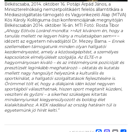
Békéscsaba, 2014. október 16. Potápi Árpád János, a
Miniszterelnökség nemzetpolitikáért felelős államtitkára a
Médiaszolgáltatás-támogató és Vagyonkezelő Alap (MTVA)
Kós Károly Kollégiuma őszi konferenciájának megnyitóján
Békéscsabán 2014. október 16-án. MTI Fotó: Rosta Tibor
„Ahogy Eötvös Loránd mondta: >>Azt kívánom én, hogy a
tanulás mellett ne legyen hiány a mulatságban sem<<
–
idézett az egyetem névadójától Dr. Mezey Barna. –
Ennek
szellemében támogatunk minden olyan hallgatói
kezdeményezést, amely a közösségépítést, a személyes
kapcsolatok elmélyülését szolgálja. Az ELTE-n a
hagyományosan kiváló – és az intézményünk pozícióját és
presztízsét leginkább meghatározó – oktatás és kutatás
mellett nagy hangsúlyt helyezünk a kulturális és
sportkínálat, a hallgatói szolgáltatások fejlesztésére is.
Örömmel tölt el, hogy a diákjaink idén közel negyven
sportágból választhatnak, hiszen sport megtanít küzdeni,
veszíteni és győzni – a sikerhez szükséges kitartás
mindannyiunkat kiegyensúlyozott és boldog élet
kialakításához. A KEK ráadásul az ország határain túl is
egyetemünk jó hírét kelti.”