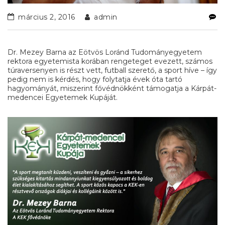
március 2, 2016
admin
Dr. Mezey Barna az Eötvös Loránd Tudományegyetem
rektora egyetemista korában rengeteget evezett, számos
túraversenyen is részt vett, futball szerető, a sport híve – így
pedig nem is kérdés, hogy folytatja évek óta tartó
hagyományát, miszerint fővédnökként támogatja a Kárpát-
medencei Egyetemek Kupáját.