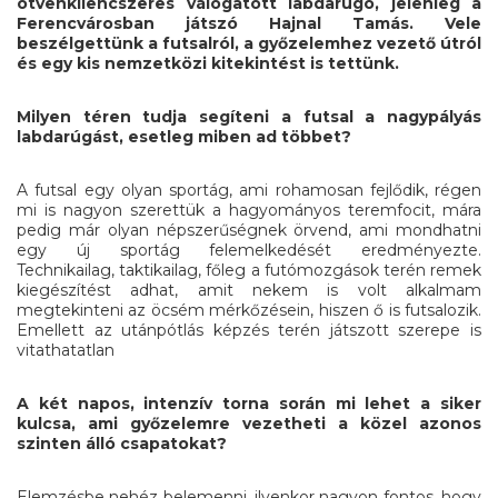
ötvenkilencszeres válogatott labdarúgó, jelenleg a
Ferencvárosban játszó Hajnal Tamás. Vele
beszélgettünk a futsalról, a győzelemhez vezető útról
és egy kis nemzetközi kitekintést is tettünk.
Milyen téren tudja segíteni a futsal a nagypályás
labdarúgást, esetleg miben ad többet?
A futsal egy olyan sportág, ami rohamosan fejlődik, régen
mi is nagyon szerettük a hagyományos teremfocit, mára
pedig már olyan népszerűségnek örvend, ami mondhatni
egy új sportág felemelkedését eredményezte.
Technikailag, taktikailag, főleg a futómozgások terén remek
kiegészítést adhat, amit nekem is volt alkalmam
megtekinteni az öcsém mérkőzésein, hiszen ő is futsalozik.
Emellett az utánpótlás képzés terén játszott szerepe is
vitathatatlan
A két napos, intenzív torna során mi lehet a siker
kulcsa, ami győzelemre vezetheti a közel azonos
szinten álló csapatokat?
Elemzésbe nehéz belemenni, ilyenkor nagyon fontos, hogy