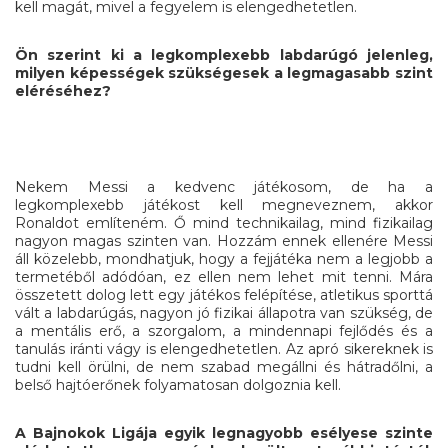
kell magát, mivel a fegyelem is elengedhetetlen.
Ön szerint ki a legkomplexebb labdarúgó jelenleg,
milyen képességek szükségesek a legmagasabb szint
eléréséhez?
Nekem Messi a kedvenc játékosom, de ha a
legkomplexebb játékost kell megneveznem, akkor
Ronaldot említeném. Ő mind technikailag, mind fizikailag
nagyon magas szinten van. Hozzám ennek ellenére Messi
áll közelebb, mondhatjuk, hogy a fejjátéka nem a legjobb a
termetéből adódóan, ez ellen nem lehet mit tenni. Mára
összetett dolog lett egy játékos felépítése, atletikus sporttá
vált a labdarúgás, nagyon jó fizikai állapotra van szükség, de
a mentális erő, a szorgalom, a mindennapi fejlődés és a
tanulás iránti vágy is elengedhetetlen. Az apró sikereknek is
tudni kell örülni, de nem szabad megállni és hátradőlni, a
belső hajtóerőnek folyamatosan dolgoznia kell.
A Bajnokok Ligája egyik legnagyobb esélyese szinte