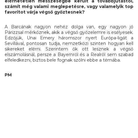
elérhetetlen messzeségbe került a továbbjutástól,
számít még valami meglepetésre, vagy valamelyik top
favoritot várja végső győztesnek?
A Barcának nagyon nehéz dolga van, egy nagyon jó
Párizzsal mérkőznek, akik a végső győzelemre is esélyesek.
Edzőjük, Unai Emery háromszor nyert Európa-ligát a
Sevillával, pontosan tudja, nemzetközi szinten hogyan kell
sikereket elérni. Szerintem ők ott lesznek a végső
elszámolásnál, persze a Bayernről és a Realról sem szabad
elfeledkezni, biztos bele fognak szólni ebbe a témába.
PM
Fac
Ma
E
Ferencváros
,
Hajnal Tamás
,
védnök
MEGOSZTÁS
Ossz
meg