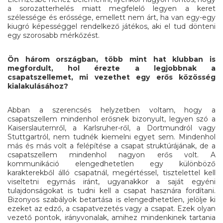
a sorozatterhelés miatt megfelelő legyen a keret
szélessége és erőssége, emellett nem árt, ha van egy-egy
kiugró képességgel rendelkező játékos, aki el tud dönteni
egy szorosabb mérkőzést.
Ön három országban, több mint hat klubban is
megfordult, hol érezte a legjobbnak a
csapatszellemet, mi vezethet egy erős közösség
kialakulásához?
Abban a szerencsés helyzetben voltam, hogy a
csapatszellem mindenhol erősnek bizonyult, legyen szó a
Kaiserslauternről, a Karlsruher-ről, a Dortmundról vagy
Stuttgartról, nem tudnék kiemelni egyet sem. Mindenhol
más és más volt a felépítése a csapat struktúrájának, de a
csapatszellem mindenhol nagyon erős volt. A
kommunikáció elengedhetetlen egy különböző
karakterekből álló csapatnál, megértéssel, tisztelettel kell
viseltetni egymás iránt, ugyanakkor a saját egyéni
tulajdonságokat is tudni kell a csapat hasznára fordítani.
Bizonyos szabályok betartása is elengedhetetlen, jelölje ki
ezeket az edző, a csapatvezetés vagy a csapat. Ezek olyan
vezető pontok, irányvonalak, amihez mindenkinek tartania