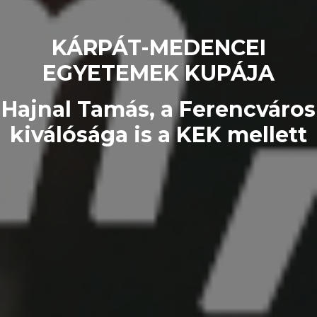
KÁRPÁT-MEDENCEI
EGYETEMEK KUPÁJA
Hajnal Tamás, a Ferencváros
kiválósága is a KEK mellett