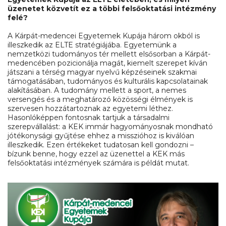
üzenetet közvetít ez a többi felsőoktatási intézmény
felé?
A Kárpát-medencei Egyetemek Kupája három okból is
illeszkedik az ELTE stratégiájába. Egyetemünk a
nemzetközi tudományos tér mellett elsősorban a Kárpát-
medencében pozicionálja magát, kiemelt szerepet kíván
játszani a térség magyar nyelvű képzéseinek szakmai
támogatásában, tudományos és kulturális kapcsolatainak
alakításában. A tudomány mellett a sport, a nemes
versengés és a meghatározó közösségi élmények is
szervesen hozzátartoznak az egyetemi léthez.
Hasonlóképpen fontosnak tartjuk a társadalmi
szerepvállalást: a KEK immár hagyományosnak mondható
jótékonysági gyűjtése ehhez a misszióhoz is kiválóan
illeszkedik. Ezen értékeket tudatosan kell gondozni –
bízunk benne, hogy ezzel az üzenettel a KEK más
felsőoktatási intézmények számára is példát mutat.