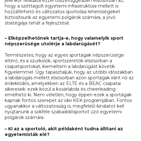
jelenkor feladata ezzel összefüggésben elsősorban az,
hogy a széttagolt egyetemi infrastruktúra mellett is
hozzáférhető és változatos sportolási lehetőségeket
biztosítsunk az egyetemi polgárok számára, a jövő
stratégiája tehát a fejlesztésé.
– Elképzelhetőnek tartja-e, hogy valamelyik sport
népszerűsége utolérje a labdarúgásét?
Természetes, hogy az egyes sportágak népszerűsége
eltérő, és a szurkolók, sportszeretők elsősorban a
csapatsportokat, kiemeltem a labdarúgást követik
figyelemmel. Úgy tapasztaljuk, hogy az utóbbi időszakban
a labdarúgás mellett elsősorban azon sportágak iránt nő az
érdeklődés, amelyekben az ELTE és a BEAC csapatai
sikeresek: ezek közül a kosárlabda és cheerleading
emelhető ki. Nem véletlen, hogy éppen ezek a sportágak
kapnak fontos szerepet az idei KEK programjában. Fontos
ugyanakkor a változatosság is, megfelelő kínálatot kell
nyújtanunk a sokféle szabadidősportot űző egyetemi
polgárok számára.
– Ki az a sportoló, akit példaként tudna állítani az
egyetemisták elé?