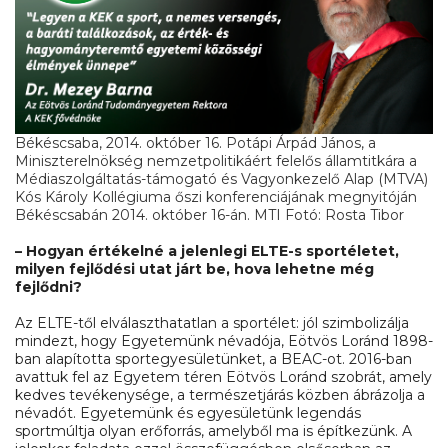
Békéscsaba, 2014. október 16. Potápi Árpád János, a
Miniszterelnökség nemzetpolitikáért felelős államtitkára a
Médiaszolgáltatás-támogató és Vagyonkezelő Alap (MTVA)
Kós Károly Kollégiuma őszi konferenciájának megnyitóján
Békéscsabán 2014. október 16-án. MTI Fotó: Rosta Tibor
– Hogyan értékelné a jelenlegi ELTE-s sportéletet,
milyen fejlődési utat járt be, hova lehetne még
fejlődni?
Az ELTE-től elválaszthatatlan a sportélet: jól szimbolizálja
mindezt, hogy Egyetemünk névadója, Eötvös Loránd 1898-
ban alapította sportegyesületünket, a BEAC-ot. 2016-ban
avattuk fel az Egyetem téren Eötvös Loránd szobrát, amely
kedves tevékenysége, a természetjárás közben ábrázolja a
névadót. Egyetemünk és egyesületünk legendás
sportmúltja olyan erőforrás, amelyből ma is építkezünk. A