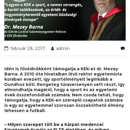
február 28, 2017
admin
Idén is fővédnökként támogatja a KEK-et dr. Mezey
Barna. A 2010 óta hivatalban lévő rektor egyetemista
korában evezett, így sportélményeit leginkább a
Dunához köti. Rengeteg túraversenyen vett részt, így
elmondhatja magáról, hogy a sport és az egyetemi
évek összefonódtak számára. Nem csoda tehát, hogy
támogatja, hogy a KEK-en szereplő csapatok számára
is egy az egyetemmel szorosan összeköthető élmény
lehessen a futball.
– Milyen szerepet tölt be a Kárpát-medencei
Egyetemek Kupája az ELTE életében, és milyen