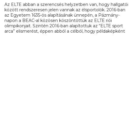
Az ELTE abban a szerencsés helyzetben van, hogy hallgatói
között rendszeresen jelen vannak az élsportolók. 2016-ban
az Egyetem 1635-ös alapításának ünnepén, a Pázmány-
napon a BEAC-al közösen köszöntöttük az ELTE riói
olimpikonjait. Szintén 2016-ban alapítottuk az “ELTE sport
arca” elismerést, éppen abból a célból, hogy példaképként
állíthassuk az egyetemi polgárok elé azokat, akik
elkötelezetten végzett egyetemi tanulmányaik, munkájuk
mellett kiemelkedő teljesítményt nyújtanak a sportban. Az
elismerést első alkalommal Kapás Boglárka nyerte el.
– Mint a KEK fővédnöke, milyen üzenetet küldene a
résztvevők számára?
Legyen a KEK a sport, a nemes versengés, a baráti
találkozások, az érték- és hagyományteremtő egyetemi
közösségi élmények ünnepe.
Face
Mas
Em
KEK2017
,
Mezey Barna
,
rektor
MEGOSZTÁS
Ossza
meg