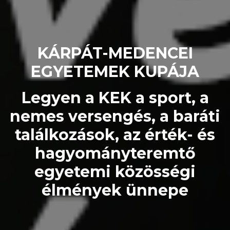
KÁRPÁT-MEDENCEI
EGYETEMEK KUPÁJA
Legyen a KEK a sport, a
nemes versengés, a baráti
találkozások, az érték- és
hagyományteremtő
egyetemi közösségi
élmények ünnepe