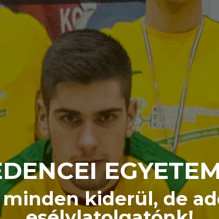
DENCEI EGYETE
inden kiderül, de addi
esélylatolgatónk!