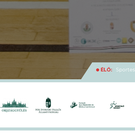
ÉLŐ:
Sportes
medencei Egyet
ÉLŐ:
Rekordl
futóversenyt
ÉLŐ:
Soha en
XVII. KEK!
ÉLŐ:
A hivat