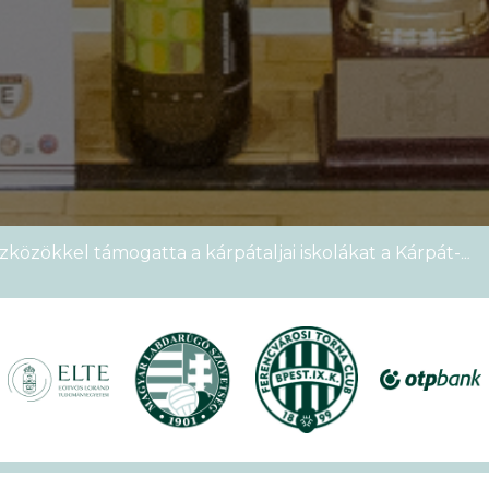
zközökkel támogatta a kárpátaljai iskolákat a Kárpát-
emek Kupája
étszámmal rendezték meg a VI. Ludovika15–KEK Run
nyien nem sportoltatok velünk – rekordokat döntött a
alos megnyitóval kezdetét vette a XVII. KEK!