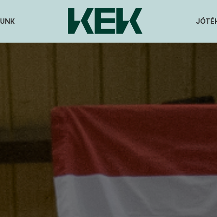
UNK
JÓTÉ