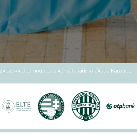
zközökkel támogatta a kárpátaljai iskolákat a Kárpát-
emek Kupája
étszámmal rendezték meg a VI. Ludovika15–KEK Run
nyien nem sportoltatok velünk – rekordokat döntött a
alos megnyitóval kezdetét vette a XVII. KEK!
zközökkel támogatta a kárpátaljai iskolákat a Kárpát-
emek Kupája