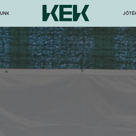
UNK
JÓTÉ