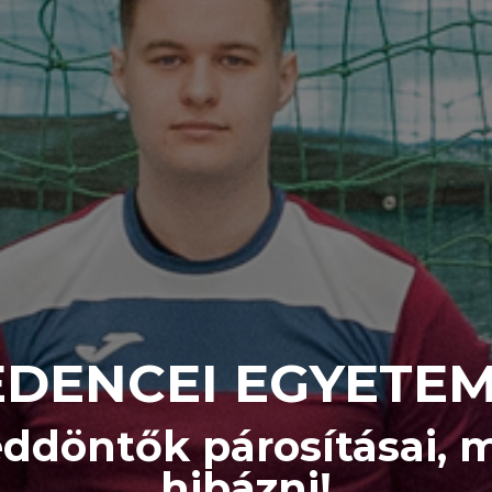
DENCEI EGYETE
eddöntők párosításai, 
hibázni!