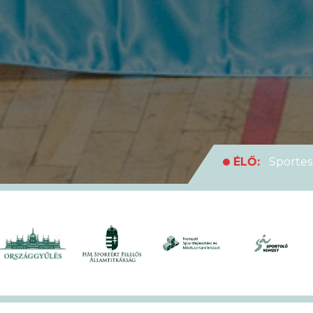
ÉLŐ:
Sportes
medencei Egyet
ÉLŐ:
Rekordl
futóversenyt
ÉLŐ:
Soha en
XVII. KEK!
ÉLŐ:
A hivat
ÉLŐ:
Sportes
medencei Egyet