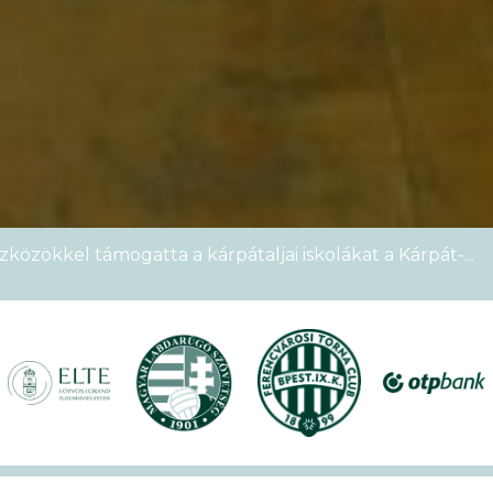
zközökkel támogatta a kárpátaljai iskolákat a Kárpát-
emek Kupája
étszámmal rendezték meg a VI. Ludovika15–KEK Run
nyien nem sportoltatok velünk – rekordokat döntött a
alos megnyitóval kezdetét vette a XVII. KEK!