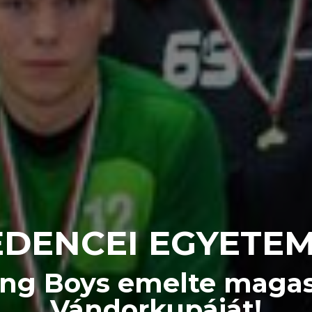
DENCEI EGYETE
oung Boys emelte magas
Vándorkupáját!