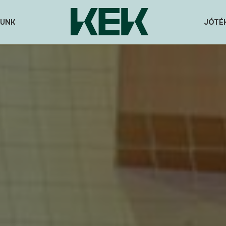
UNK
JÓTÉ