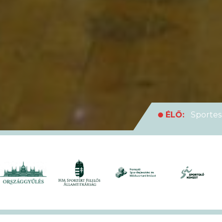
ÉLŐ:
Sportes
medencei Egyet
ÉLŐ:
Rekordl
futóversenyt
ÉLŐ:
Soha en
XVII. KEK!
ÉLŐ:
A hivat