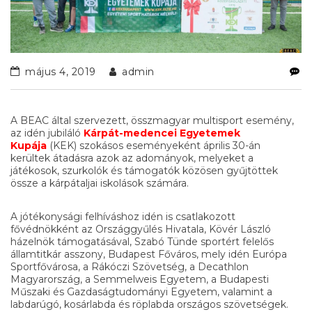
május 4, 2019
admin
A BEAC által szervezett, összmagyar multisport esemény,
az idén jubiláló
Kárpát-medencei Egyetemek
Kupája
(KEK) szokásos eseményeként április 30-án
kerültek átadásra azok az adományok, melyeket a
játékosok, szurkolók és támogatók közösen gyűjtöttek
össze a kárpátaljai iskolások számára.
A jótékonysági felhíváshoz idén is csatlakozott
fővédnökként az Országgyűlés Hivatala, Kövér László
házelnök támogatásával, Szabó Tünde sportért felelős
államtitkár asszony, Budapest Főváros, mely idén Európa
Sportfővárosa, a Rákóczi Szövetség, a Decathlon
Magyarország, a Semmelweis Egyetem, a Budapesti
Műszaki és Gazdaságtudományi Egyetem, valamint a
labdarúgó, kosárlabda és röplabda országos szövetségek.