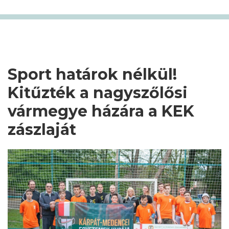
Sport határok nélkül!
Kitűzték a nagyszőlősi
vármegye házára a KEK
zászlaját