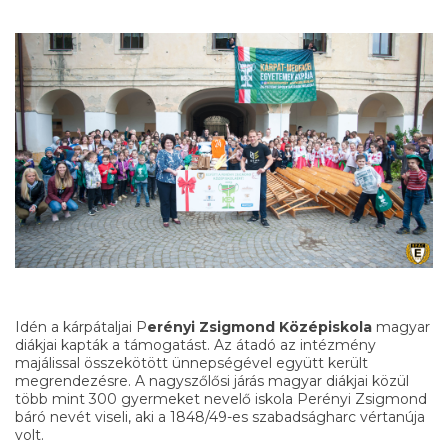
Idén a kárpátaljai P
erényi Zsigmond Középiskola
magyar
diákjai kapták a támogatást. Az átadó az intézmény
majálissal összekötött ünnepségével együtt került
megrendezésre. A nagyszőlősi járás magyar diákjai közül
több mint 300 gyermeket nevelő iskola Perényi Zsigmond
báró nevét viseli, aki a 1848/49-es szabadságharc vértanúja
volt.