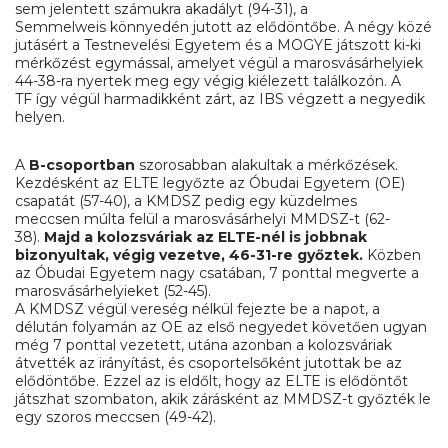
sem jelentett számukra akadályt (94-31), a
Semmelweis könnyedén jutott az elődöntőbe. A négy közé
jutásért a Testnevelési Egyetem és a MOGYE játszott ki-ki
mérkőzést egymással, amelyet végül a marosvásárhelyiek
44-38-ra nyertek meg egy végig kiélezett találkozón. A
TF így végül harmadikként zárt, az IBS végzett a negyedik
helyen.
A
B-csoportban
szorosabban alakultak a mérkőzések.
Kezdésként az ELTE legyőzte az Óbudai Egyetem (OE)
csapatát (57-40), a KMDSZ pedig egy küzdelmes
meccsen múlta felül a marosvásárhelyi MMDSZ-t (62-
38).
Majd a kolozsváriak az ELTE-nél is jobbnak
bizonyultak, végig vezetve, 46-31-re győztek.
Közben
az Óbudai Egyetem nagy csatában, 7 ponttal megverte a
marosvásárhelyieket (52-45).
A KMDSZ végül vereség nélkül fejezte be a napot, a
délután folyamán az OE az első negyedet követően ugyan
még 7 ponttal vezetett, utána azonban a kolozsváriak
átvették az irányítást, és csoportelsőként jutottak be az
elődöntőbe. Ezzel az is eldőlt, hogy az ELTE is elődöntőt
játszhat szombaton, akik zárásként az MMDSZ-t győzték le
egy szoros meccsen (49-42).