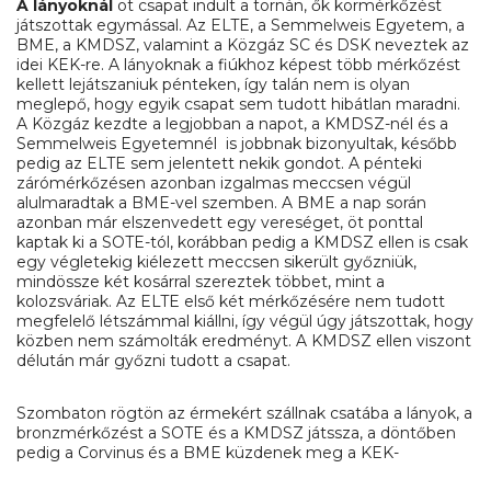
A lányoknál
öt csapat indult a tornán, ők körmérkőzést
játszottak egymással. Az ELTE, a Semmelweis Egyetem, a
BME, a KMDSZ, valamint a Közgáz SC és DSK neveztek az
idei KEK-re. A lányoknak a fiúkhoz képest több mérkőzést
kellett lejátszaniuk pénteken, így talán nem is olyan
meglepő, hogy egyik csapat sem tudott hibátlan maradni.
A Közgáz kezdte a legjobban a napot, a KMDSZ-nél és a
Semmelweis Egyetemnél is jobbnak bizonyultak, később
pedig az ELTE sem jelentett nekik gondot. A pénteki
zárómérkőzésen azonban izgalmas meccsen végül
alulmaradtak a BME-vel szemben. A BME a nap során
azonban már elszenvedett egy vereséget, öt ponttal
kaptak ki a SOTE-tól, korábban pedig a KMDSZ ellen is csak
egy végletekig kiélezett meccsen sikerült győzniük,
mindössze két kosárral szereztek többet, mint a
kolozsváriak. Az ELTE első két mérkőzésére nem tudott
megfelelő létszámmal kiállni, így végül úgy játszottak, hogy
közben nem számolták eredményt. A KMDSZ ellen viszont
délután már győzni tudott a csapat.
Szombaton rögtön az érmekért szállnak csatába a lányok, a
bronzmérkőzést a SOTE és a KMDSZ játssza, a döntőben
pedig a Corvinus és a BME küzdenek meg a KEK-
győzelemért.