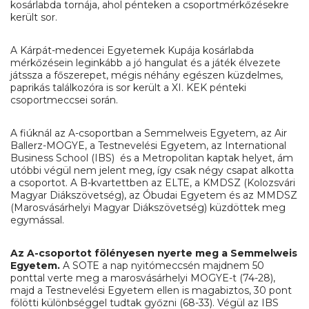
kosárlabda tornája, ahol pénteken a csoportmérkőzésekre
került sor.
A Kárpát-medencei Egyetemek Kupája kosárlabda
mérkőzésein leginkább a jó hangulat és a játék élvezete
játssza a főszerepet, mégis néhány egészen küzdelmes,
paprikás találkozóra is sor került a XI. KEK pénteki
csoportmeccsei során.
A fiúknál az A-csoportban a Semmelweis Egyetem, az Air
Ballerz-MOGYE, a Testnevelési Egyetem, az International
Business School (IBS) és a Metropolitan kaptak helyet, ám
utóbbi végül nem jelent meg, így csak négy csapat alkotta
a csoportot. A B-kvartettben az ELTE, a KMDSZ (Kolozsvári
Magyar Diákszövetség), az Óbudai Egyetem és az MMDSZ
(Marosvásárhelyi Magyar Diákszövetség) küzdöttek meg
egymással.
Az A-csoportot fölényesen nyerte meg a Semmelweis
Egyetem.
A SOTE a nap nyitómeccsén majdnem 50
ponttal verte meg a marosvásárhelyi MOGYE-t (74-28),
majd a Testnevelési Egyetem ellen is magabiztos, 30 pont
fölötti különbséggel tudtak győzni (68-33). Végül az IBS