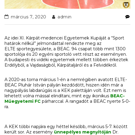
március 7, 2020
admin
Az idei XI. Kárpát-medencei Egyetemek Kupáját a “Sport
határok nélkül” jelmondattal rendezte meg az
ELTE sportegyesülete, a BEAC. 94 csapat több mint 1300
sportolója és 20 egyéni sportoló vett részt az eseményen.
A budapesti és vidéki egyetemek mellett többen érkeztek
Erdélyből, a Vajdaságból, Kárpátaljáról és a Felvidékről.
A 2020-as torna március 1-én a nemrégiben avatott ELTE-
BEAC Pluhár István pályán kezdődött, hiszen idén már a
nagypályás labdarúgás is a KEK palettáján volt. Ezt nem is
lehetett volna mással elindítani, mint egy ikonikus
BEAC-
Műegyetemi FC
párharccal. A rangadót a BEAC nyerte 5-0-
ra.
A KEK többi napjára egy héttel később, március 5-7. között
került sor. Az esemény
ünnepélyes megnyitóján
Dr.