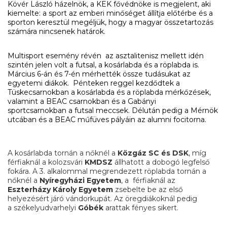
Kövér László házelnök, a KEK fővédnöke is megjelent, aki
kiemelte: a sport az emberi minőséget állítja előtérbe és a
sporton keresztül megéljük, hogy a magyar összetartozás
számára nincsenek határok.
Multisport esemény révén az asztalitenisz mellett idén
szintén jelen volt a futsal, a kosárlabda és a röplabda is.
Március 6-án és 7-én mérhették össze tudásukat az
egyetemi diákok. Pénteken reggel kezdődtek a
Tüskecsarnokban a kosárlabda és a röplabda mérkőzések,
valamint a BEAC csarnokban és a Gabányi
sportcsarnokban a futsal meccsek. Délután pedig a Mérnök
utcában és a BEAC műfüves pályáin az alumni focitorna.
A kosárlabda tornán a nőknél a
Közgáz SC és DSK
, míg
férfiaknál a kolozsvári
KMDSZ
állhatott a dobogó legfelső
fokára. A 3. alkalommal megrendezett röplabda tornán a
nőknél a
Nyíregyházi Egyetem
, a férfiaknál az
Eszterházy Károly Egyetem
zsebelte be az első
helyezésért járó vándorkupát. Az öregdiákoknál pedig
a székelyudvarhelyi
Góbék
arattak fényes sikert.