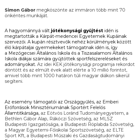
Simon Gábor
megköszönte az immáron több mint 70
önkéntes munkáját.
A hagyománnyá vált
jótékonysági gyűjtést
idén is
megtartották a Kárpát-medencei Egyetemek Kupáinak
szervezői. A kupán résztvevők nehéz körülmények között
élő kárpátaljai gyermekeket támogatnak idén is, így
a Mezőgecsei Általános Iskola és a Tiszasalamoni Általános
Iskola diákjai számára gyűjtöttek sportfelszereléseket és
adományokat.
Az idei KEK jótékonysági programja rekordot
döntött és az elmúlt évek alatt elérte a 10 millió forintot,
amivel több mint 1000 határon túli magyar diákon sikerül
segíteni.
Az esemény támogatói az Országgyűlés, az Emberi
Erőforrások Minisztériumának Sportért Felelős
Államtitkársága,
az Eötvös Loránd Tudományegyetem, a
Bethlen Gábor Alap, Rákóczi Szövetség, az MLSZ
Budapesti Igazgatósága, a Budapesti Röplabda Szövetség,
a Magyar Egyetemi-Főiskolai Sportszövetség, az ELTE
Sport Kft, a Budapesti Műszaki és Gazdaságtudományi