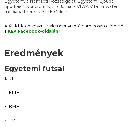
Egyetem, a Nemzeti Közszolgálati Egyetem, Újbuda
Sportjáért Nonprofit Kft., a Joma, a VIWA Vitaminwater,
médiapartnere az ELTE Online.
A XI. KEK-en készült valamennyi fotó hamarosan elérhető
a
KEK Facebook-oldalán!
Eredmények
Egyetemi futsal
1. DE
2. ELTE
3. BME
4. BCE