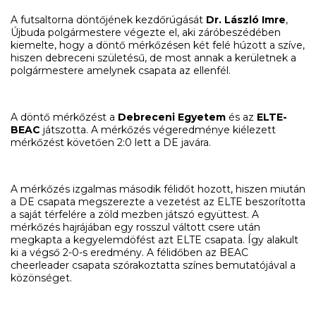
A futsaltorna döntőjének kezdőrúgását
Dr. László Imre
,
Újbuda polgármestere végezte el, aki záróbeszédében
kiemelte, hogy a döntő mérkőzésen két felé húzott a szíve,
hiszen debreceni születésű, de most annak a kerületnek a
polgármestere amelynek csapata az ellenfél.
A döntő mérkőzést a
Debreceni Egyetem
és az
ELTE-
BEAC
játszotta. A mérkőzés végeredménye kiélezett
mérkőzést követően 2:0 lett a DE javára.
A mérkőzés izgalmas második félidőt hozott, hiszen miután
a DE csapata megszerezte a vezetést az ELTE beszorította
a saját térfelére a zöld mezben játszó együttest. A
mérkőzés hajrájában egy rosszul váltott csere után
megkapta a kegyelemdöfést azt ELTE csapata. Így alakult
ki a végső 2-0-s eredmény. A félidőben az BEAC
cheerleader csapata szórakoztatta színes bemutatójával a
közönséget.