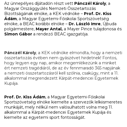
Az ünnepélyes díjátadón részt vett
Pánczél Károly
, a
Magyar Országgyűlés Nemzeti Összetartozás
Bizottságának elnöke, a KEK védnöke –
Prof. Dr. Kiss
Ádám
, a Magyar Egyetemi-Főiskolai Sportszövetség
elnöke, a BEAC korábbi elnöke –
Dr. László Imre
, Újbuda
polgármestere,
Mayer Antal,
a Mayer Pince tulajdonosa és
Simon Gábor
a rendező BEAC igazgatója.
Pánczél Károly
, a KEK védnöke elmondta, hogy a nemzeti
összetartozás évében nem gyászévet hirdetnek! Fontos,
hogy legyen egy nap, amikor megemlékezünk a minket
ért nemzeti tragédiáról, de az év fennmaradó 365 napjának
a nemzeti összetartozásról kell szólnia, csakúgy, mint a 11.
alkalommal megrendezett Kárpát-medencei Egyetemek
Kupája.
Prof. Dr. Kiss Ádám
, a Magyar Egyetemi-Főiskolai
Sportszövetség elnöke kiemelte a szervezők lelkiismeretes
munkáját, mely nélkül nem valósulhatott volna meg 11.
alkalommal a Kárpát-medencei Egyetemek Kupája és
kiemelte az egyetemi sport fontosságát.