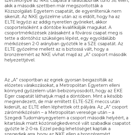
szettelőnybe az NKE csapata a fáradtabbnak tűnő SE ellen,
akik a második szettben már megszorították a
Közszolgálati Egyetem csapatát, de egyenlíteniük nem
sikerült. Az NKE győzelme után az is eldőlt, hogy ha az
ELTE legyőzi az addig nyeretlen győrieket, akkor
csoportelsőként a döntőbe kvalifikálják magukat. A
csoportmérkőzések zárásaként a fővárosi csapat meg is
tette a döntőhöz szükséges lépést, egy egyoldalúbb
mérkőzésen 2-0 arányban győzték le a SZE csapatát. Az
ELTE győzelme mellett az is biztossá vált, hogy a
bronzéremért az NKE vívhat majd az „A” csoport második
helyezettjével.
Az „A” csoportban az egriek gyorsan beigazolták az
előzetes várakozásokat, a Metropolitan Egyetem elleni
könnyed győzelem után bebizonyosodott, hogy az EKE
Eger csapatát láthatjuk majd a döntőben. Mint a később
megrendezett, de már említett ELTE-SZE meccs után
kiderült, az ELTE ellen léphettek ott pályára. Az „A” csoport
zárómérkőzésén – a Metropolitan veresége után – a
Szegedi Tudományegyetem a csoport második helyéért, a
kitartásuk miatt közönségkedvencé vált szabadkai csapatot
győzte le 2-0-ra. Ezzel pedig lehetőséget kaptak a
szegediek arra, hogy az NKE ellen a bronzéremért