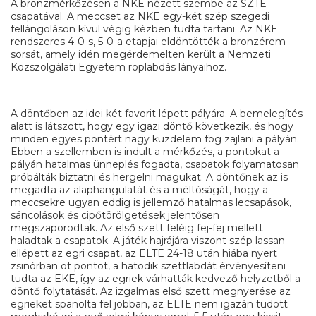
A bronzmérkőzésen a NKE nézett szembe az SZTE
csapatával. A meccset az NKE egy-két szép szegedi
fellángoláson kívül végig kézben tudta tartani. Az NKE
rendszeres 4-0-s, 5-0-a etapjai eldöntötték a bronzérem
sorsát, amely idén megérdemelten került a Nemzeti
Közszolgálati Egyetem röplabdás lányaihoz.
A döntőben az idei két favorit lépett pályára. A bemelegítés
alatt is látszott, hogy egy igazi döntő következik, és hogy
minden egyes pontért nagy küzdelem fog zajlani a pályán.
Ebben a szellemben is indult a mérkőzés, a pontokat a
pályán hatalmas ünneplés fogadta, csapatok folyamatosan
próbálták biztatni és hergelni magukat. A döntőnek az is
megadta az alaphangulatát és a méltóságát, hogy a
meccsekre ugyan eddig is jellemző hatalmas lecsapások,
sáncolások és cipőtörölgetések jelentősen
megszaporodtak. Az első szett feléig fej-fej mellett
haladtak a csapatok. A játék hajrájára viszont szép lassan
ellépett az egri csapat, az ELTE 24-18 után hiába nyert
zsinórban öt pontot, a hatodik szettlabdát érvényesíteni
tudta az EKE, így az egriek várhatták kedvező helyzetből a
döntő folytatását. Az izgalmas első szett megnyerése az
egrieket spanolta fel jobban, az ELTE nem igazán tudott