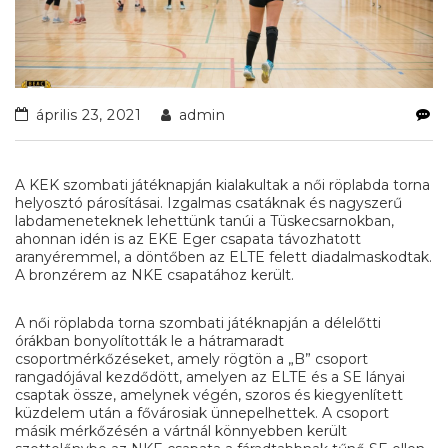
április 23, 2021
admin
A KEK szombati játéknapján kialakultak a női röplabda torna
helyosztó párosításai. Izgalmas csatáknak és nagyszerű
labdameneteknek lehettünk tanúi a Tüskecsarnokban,
ahonnan idén is az EKE Eger csapata távozhatott
aranyéremmel, a döntőben az ELTE felett diadalmaskodtak.
A bronzérem az NKE csapatához került.
A női röplabda torna szombati játéknapján a délelőtti
órákban bonyolították le a hátramaradt
csoportmérkőzéseket, amely rögtön a „B” csoport
rangadójával kezdődött, amelyen az ELTE és a SE lányai
csaptak össze, amelynek végén, szoros és kiegyenlített
küzdelem után a fővárosiak ünnepelhettek. A csoport
másik mérkőzésén a vártnál könnyebben került