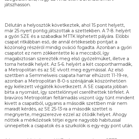
játszhasson.
Délután a helyosztók következtek, ahol 15 pont helyett,
már 25 nyert pontig játszottak a szettekben. A 7-8. helyért
a győri SZE és a szabadkai MTTK léphetett pályára. Előbbi
csapat ritkábban eső, de annál értékesebb pontjait a
közönség részéről mindig ováció fogadta. Azonban a győri
csapatot ez nem zökkentette ki a meccsből, így
magabiztosan szerezték meg első győzelmüket, illetve a
torna hetedik helyét. Az 5-6. helyért a két csoportharmadik,
a Metropolitan és az SE vívott meg egymással. Az első
szettben a Semmelweis csapata hamar elhúzott 11-19-re,
azonban a Metropolitan 8-0-s szériájának köszönhetően
egy kiélezett végjáték következett. A SE csapata jobban
bírta a nyomást, így szettelőnnyel cserélhettek térfelet. A
bravúros Metropolitan feltámadás viszont úgy tűnt mindent
kivett a csapatból, ugyanis a második szettben már nem
maradt kérdés, az SE 25-13-ra a második szettet is
megnyerte, megszerezve ezzel az ötödik helyet. Ahogy
nőttek a mérkőzések tétjei egyre nagyobb habitussal
ünnepeltek a csapatok és a szurkolók is egy-egy pont után.