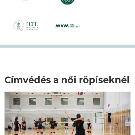
Címvédés a női röpiseknél