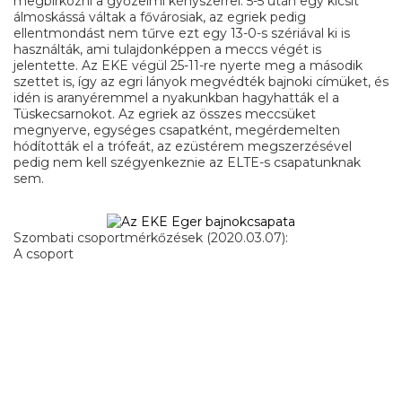
megbirkózni a győzelmi kényszerrel. 5-5 után egy kicsit
álmoskássá váltak a fővárosiak, az egriek pedig
ellentmondást nem tűrve ezt egy 13-0-s szériával ki is
használták, ami tulajdonképpen a meccs végét is
jelentette. Az EKE végül 25-11-re nyerte meg a második
szettet is, így az egri lányok megvédték bajnoki címüket, és
idén is aranyéremmel a nyakunkban hagyhatták el a
Tüskecsarnokot. Az egriek az összes meccsüket
megnyerve, egységes csapatként, megérdemelten
hódították el a trófeát, az ezüstérem megszerzésével
pedig nem kell szégyenkeznie az ELTE-s csapatunknak
sem.
Szombati csoportmérkőzések (2020.03.07):
A csoport
EKE Eger – Metropolitan: 2-0 (15-7 15-5)
SZTE – MTTK Stars: 2-0 (15-0, 15-2)
B csoport
SE – ELTE: 0-2 (13-15; 13-15)
NKE – SE: 2-0 (15-7; 15-13)
ELTE – SZE: 2-0 (15-4; 15-9)
Helyosztók: