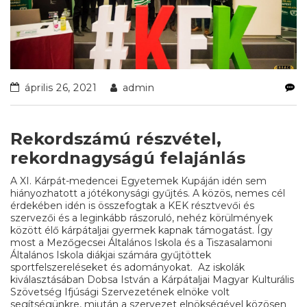
április 26, 2021
admin
Rekordszámú részvétel,
rekordnagyságú felajánlás
A XI. Kárpát-medencei Egyetemek Kupáján idén sem
hiányozhatott a jótékonysági gyűjtés. A közös, nemes cél
érdekében idén is összefogtak a KEK résztvevői és
szervezői és a leginkább rászoruló, nehéz körülmények
között élő kárpátaljai gyermek kapnak támogatást. Így
most a Mezőgecsei Általános Iskola és a Tiszasalamoni
Általános Iskola diákjai számára gyűjtöttek
sportfelszereléseket és adományokat. Az iskolák
kiválasztásában Dobsa István a Kárpátaljai Magyar Kulturális
Szövetség Ifjúsági Szervezetének elnöke volt
segítségünkre, miután a szervezet elnökségével közösen