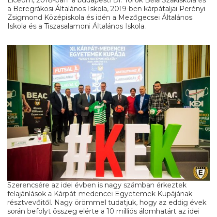
Líceum, 2018-ban a budapesti Dr. Török Béla Szakiskola és
a Beregrákosi Általános Iskola, 2019-ben kárpátaljai Perényi
Zsigmond Középiskola és idén a Mezőgecsei Általános
Iskola és a Tiszasalamoni Általános Iskola.
Szerencsére az idei évben is nagy számban érkeztek
felajánlások a Kárpát-medencei Egyetemek Kupájának
résztvevőitől. Nagy örömmel tudatjuk, hogy az eddig évek
során befolyt összeg elérte a 10 milliós álomhatárt az idei