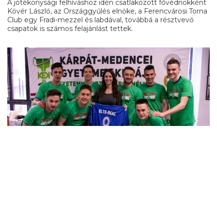
A jótékonysági felhíváshoz idén csatlakozott fővédnökként
Kövér László, az Országgyűlés elnöke, a Ferencvárosi Torna
Club egy Fradi-mezzel és labdával, továbbá a résztvevő
csapatok is számos felajánlást tettek.
Viszont még ezekkel sem ért véget a gyűjtés, hiszen útjára
indítottuk a SEPSI OSK labdára a
licitelést:
https://www.vatera.hu/jotekonysagi-aukcio-
sepsi-osk-altal-dedikalt-focilabda-2891326877.html