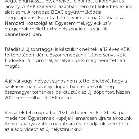
végtelenül hosszú év, amelyet felborított a koronavírus
járvány. A KEK szervezői azonban nem tétlenkedtek ez idő
alatt sem. A rendező BEAC együttműködési
megállapodást kötött a Ferencvárosi Torna Clubbal és a
Nemzeti Közszolgálati Egyetemmel, így exkluzív
programok mellett extra helyszínekkel is várunk
benneteket idén.
Ráadásul új sportággal is készülünk nektek: a 12 éves KEK
történetében idén először rendezünk futóversenyt KEK
Ludovika Run címmel, amelyen bárki megmérettetheti
magát.
A járványügyi helyzet sajnos nem tette lehetővé, hogy a
szokásos március eleji időpontban rendezzük meg
összmagyar tornánkat, de kitűztük az új időpontot, hiszen
2021 sem múlhat el KEK nélkül!
Véssétek fel a naptárba: 2021. október 14-16. – XII. Kárpát-
medencei Egyetemek Kupája! Hamarosan újra találkozunk!
Addig is, vigyázzatok magatokra és fogadjátok szeretettel
az alábbi videót az új helyszínünkről!