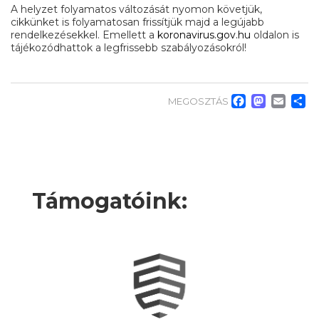
A helyzet folyamatos változását nyomon követjük,
cikkünket is folyamatosan frissítjük majd a legújabb
rendelkezésekkel. Emellett a
koronavirus.gov.hu
oldalon is
tájékozódhattok a legfrissebb szabályozásokról!
Faceb
Mas
Em
O
MEGOSZTÁS
Támogatóink: