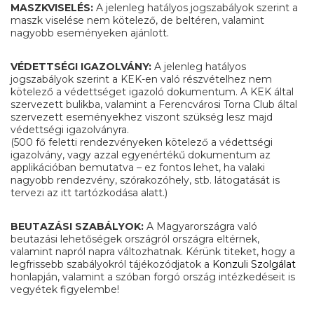
MASZKVISELÉS:
A jelenleg hatályos jogszabályok szerint a
maszk viselése nem kötelező, de beltéren, valamint
nagyobb eseményeken ajánlott.
VÉDETTSÉGI IGAZOLVÁNY:
A jelenleg hatályos
jogszabályok szerint a KEK-en való részvételhez nem
kötelező a védettséget igazoló dokumentum. A KEK által
szervezett bulikba, valamint a Ferencvárosi Torna Club által
szervezett eseményekhez viszont szükség lesz majd
védettségi igazolványra.
(500 fő feletti rendezvényeken kötelező a védettségi
igazolvány, vagy azzal egyenértékű dokumentum az
applikációban bemutatva – ez fontos lehet, ha valaki
nagyobb rendezvény, szórakozóhely, stb. látogatását is
tervezi az itt tartózkodása alatt.)
BEUTAZÁSI SZABÁLYOK:
A Magyarországra való
beutazási lehetőségek országról országra eltérnek,
valamint napról napra változhatnak. Kérünk titeket, hogy a
legfrissebb szabályokról tájékozódjatok a
Konzuli Szolgálat
honlapján, valamint a szóban forgó ország intézkedéseit is
vegyétek figyelembe!