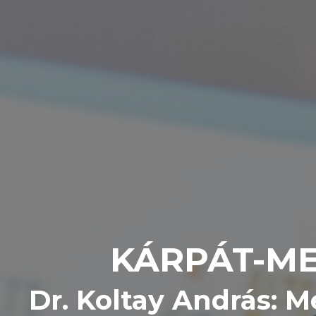
KÁRPÁT-ME
Dr. Koltay András: 