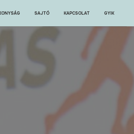
KONYSÁG
SAJTÓ
KAPCSOLAT
GYIK