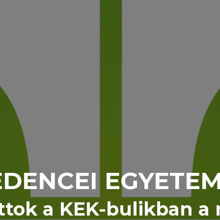
DENCEI EGYETE
hattok a KEK-bulikban a