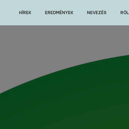
HÍREK
EREDMÉNYEK
NEVEZÉS
RÓL