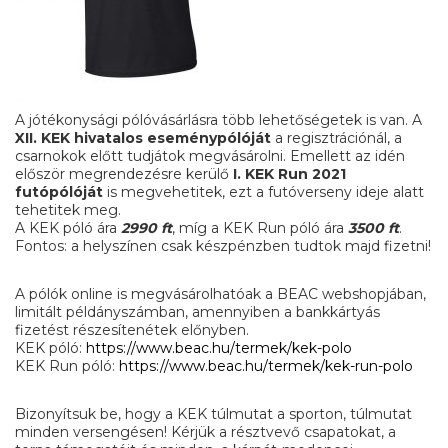
A jótékonysági pólóvásárlásra több lehetőségetek is van. A
XII. KEK hivatalos eseménypólóját
a regisztrációnál, a
csarnokok előtt tudjátok megvásárolni. Emellett az idén
először megrendezésre kerülő
I. KEK Run 2021
futópólóját
is megvehetitek, ezt a futóverseny ideje alatt
tehetitek meg.
A KEK póló ára
2990 ft
, míg a KEK Run póló ára
3500 ft
.
Fontos: a helyszínen csak készpénzben tudtok majd fizetni!
A pólók online is megvásárolhatóak a BEAC webshopjában,
limitált példányszámban, amennyiben a bankkártyás
fizetést részesítenétek előnyben.
KEK póló:
https://www.beac.hu/termek/kek-polo
KEK Run póló:
https://www.beac.hu/termek/kek-run-polo
Bizonyítsuk be, hogy a KEK túlmutat a sporton, túlmutat
minden versengésen! Kérjük a résztvevő csapatokat, a