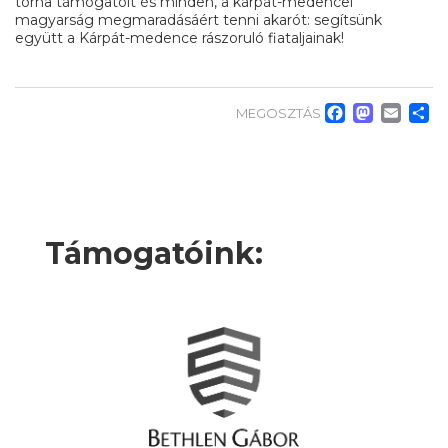
torna támogatóit és minden, a kárpát-medencei
magyarság megmaradásáért tenni akarót: segítsünk
együtt a Kárpát-medence rászoruló fiataljainak!
Faceb
Mas
Em
O
MEGOSZTÁS
Támogatóink: