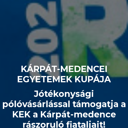
KÁRPÁT-MEDENCEI
EGYETEMEK KUPÁJA
Jótékonysági
pólóvásárlással támogatja a
KEK a Kárpát-medence
rászoruló fiataljait!