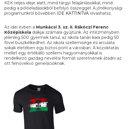
KEK teljes ideje alatt, mind tárgyi felajánlásokkal, mind
pedig a pólóeladásokból befolyó összeggel. A jótékonysági
programunkról bővebben
IDE KATTINTVA
olvashatsz.
Az idei évben a
Munkácsi 3. sz. II. Rákóczi Ferenc
Középiskola
diákjai számára gyűjtünk. Az intézményben
jelenleg 500 gyermek tanul, az iskola tanári kara pedig 50
fővel büszkélkedhet. Az iskola szellemisége és arculata
sokak életében egy biztos pont a városban. A közoktatás
mellet egy értékálló szellemi hagyományokkal is
rendelkező gazdag nevelési formát szeretnének átadni az
ott felnövekvő generációknak.