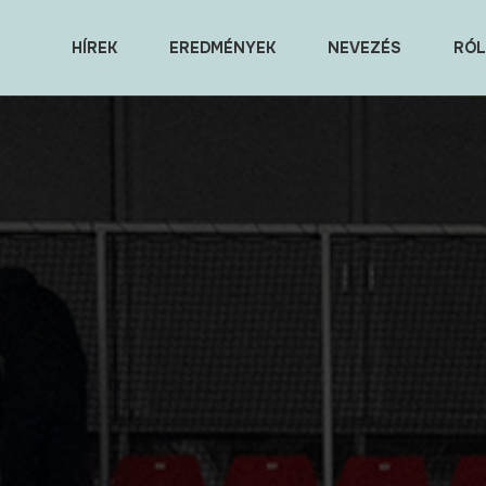
HÍREK
EREDMÉNYEK
NEVEZÉS
RÓL