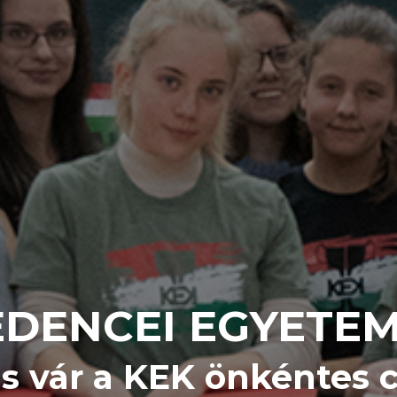
DENCEI EGYETE
s vár a KEK önkéntes 