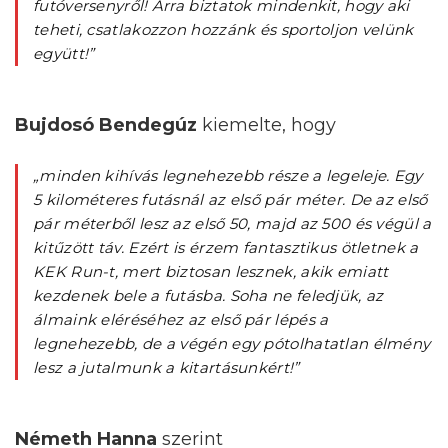
futóversenyről! Arra biztatok mindenkit, hogy aki
teheti, csatlakozzon hozzánk és sportoljon velünk
együtt!”
Bujdosó Bendegúz
kiemelte, hogy
„minden kihívás legnehezebb része a legeleje. Egy
5 kilométeres futásnál az első pár méter. De az első
pár méterből lesz az első 50, majd az 500 és végül a
kitűzött táv. Ezért is érzem fantasztikus ötletnek a
KEK Run-t, mert biztosan lesznek, akik emiatt
kezdenek bele a futásba. Soha ne feledjük, az
álmaink eléréséhez az első pár lépés a
legnehezebb, de a végén egy pótolhatatlan élmény
lesz a jutalmunk a kitartásunkért!”
Németh Hanna
szerint