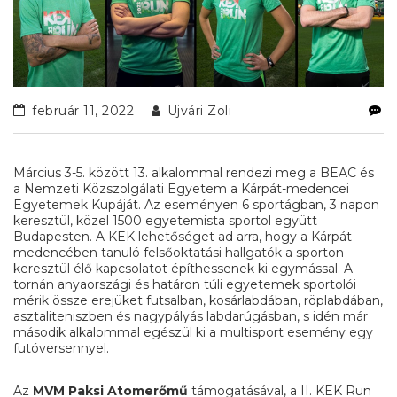
február 11, 2022
Ujvári Zoli
Március 3-5. között 13. alkalommal rendezi meg a BEAC és
a Nemzeti Közszolgálati Egyetem a Kárpát-medencei
Egyetemek Kupáját. Az eseményen 6 sportágban, 3 napon
keresztül, közel 1500 egyetemista sportol együtt
Budapesten. A KEK lehetőséget ad arra, hogy a Kárpát-
medencében tanuló felsőoktatási hallgatók a sporton
keresztül élő kapcsolatot építhessenek ki egymással. A
tornán anyaországi és határon túli egyetemek sportolói
mérik össze erejüket futsalban, kosárlabdában, röplabdában,
asztaliteniszben és nagypályás labdarúgásban, s idén már
második alkalommal egészül ki a multisport esemény egy
futóversennyel.
Az
MVM Paksi Atomerőmű
támogatásával, a II. KEK Run