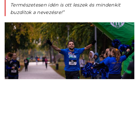
Természetesen idén is ott leszek és mindenkit
buzdítok a nevezésre!”
Kazi Tamás a 2021-es KEK Run 2. helyettje lett az 5,5 km-es
távon.
A futóverseny és a KEK is kiegészül egy jótékonysági
gyűjtéssel. 2022-ben a Tiszaújlaki 2. Sz. Széchenyi István
Középiskola magyar diákjai számára gyűjt adományokat a