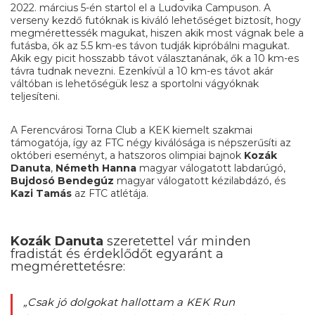
2022. március 5-én startol el a Ludovika Campuson. A
verseny kezdő futóknak is kiváló lehetőséget biztosít, hogy
megmérettessék magukat, hiszen akik most vágnak bele a
futásba, ők az 5.5 km-es távon tudják kipróbálni magukat.
Akik egy picit hosszabb távot választanának, ők a 10 km-es
távra tudnak nevezni. Ezenkívül a 10 km-es távot akár
váltóban is lehetőségük lesz a sportolni vágyóknak
teljesíteni.
A Ferencvárosi Torna Club a KEK kiemelt szakmai
támogatója, így az FTC négy kiválósága is népszerűsíti az
októberi eseményt, a hatszoros olimpiai bajnok
Kozák
Danuta
,
Németh Hanna
magyar válogatott labdarúgó,
Bujdosó Bendegúz
magyar válogatott kézilabdázó, és
Kazi Tamás
az FTC atlétája.
Kozák Danuta
szeretettel vár minden
fradistát és érdeklődőt egyaránt a
megmérettetésre:
„Csak jó dolgokat hallottam a KEK Run