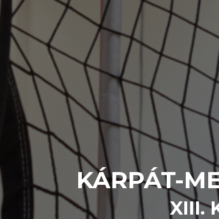
KÁRPÁT-ME
XIII