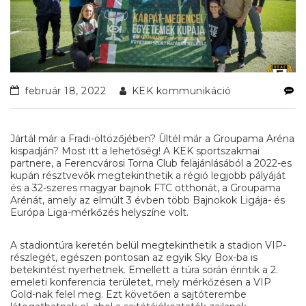
február 18, 2022
KEK kommunikáció
Jártál már a Fradi-öltözőjében? Ültél már a Groupama Aréna
kispadján? Most itt a lehetőség! A KEK sportszakmai
partnere, a Ferencvárosi Torna Club felajánlásából a 2022-es
kupán résztvevők megtekinthetik a régió legjobb pályáját
és a 32-szeres magyar bajnok FTC otthonát, a Groupama
Arénát, amely az elmúlt 3 évben több Bajnokok Ligája- és
Európa Liga-mérkőzés helyszíne volt.
A stadiontúra keretén belül megtekinthetik a stadion VIP-
részlegét, egészen pontosan az egyik Sky Box-ba is
betekintést nyerhetnek. Emellett a túra során érintik a 2.
emeleti konferencia területet, mely mérkőzésen a VIP
Gold-nak felel meg. Ezt követően a sajtóterembe