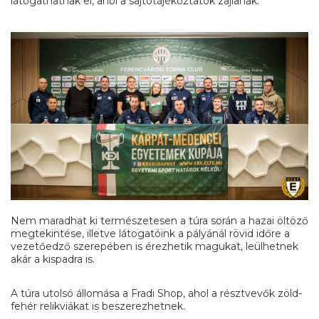
látogathatnak el, ahol a sajtótájékoztatók zajlanak.
Nem maradhat ki természetesen a túra során a hazai öltöző
megtekintése, illetve látogatóink a pályánál rövid időre a
vezetőedző szerepében is érezhetik magukat, leülhetnek
akár a kispadra is.
A túra utolsó állomása a Fradi Shop, ahol a résztvevők zöld-
fehér relikviákat is beszerezhetnek.