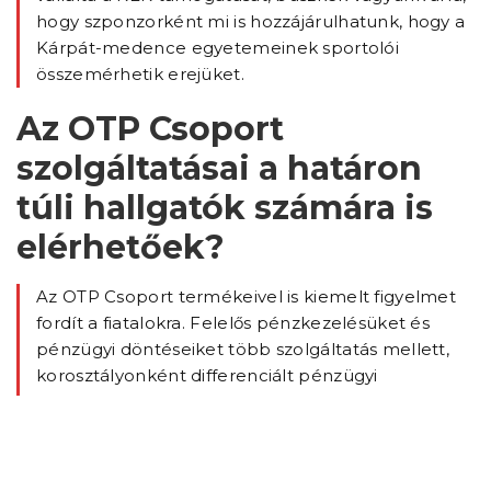
hogy szponzorként mi is hozzájárulhatunk, hogy a
Kárpát-medence egyetemeinek sportolói
összemérhetik erejüket.
Az OTP Csoport
szolgáltatásai a határon
túli hallgatók számára is
elérhetőek?
Az OTP Csoport termékeivel is kiemelt figyelmet
fordít a fiatalokra. Felelős pénzkezelésüket és
pénzügyi döntéseiket több szolgáltatás mellett,
korosztályonként differenciált pénzügyi
termékekkel is segítjük. Csoportszinten ügyfeleink
11%-a 26 év alatti, akiknek kedvezményes
konstrukciókat kínálunk. A termékek köre
országonként eltér, magukba foglalják a