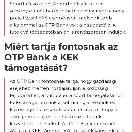
Sporttalálkozóján. A sportolók változatos
versenyszámokban szállhatnak versenybe a nagy
presztízzsel bíró eseményen, melynek több
alkalommal az OTP Bank volt a házigazdája. A
futók váltócsapatában én is rendszeresen indulok.
Miért tartja fontosnak az
OTP Bank a KEK
támogatását?
Az OTP Bank fontosnak tartja, hogy gazdasági
erejéhez mérten hozzájáruljon a közösség
fejlődéséhez, a kultúra és a sport támogatásához.
Felelősséget érzünk a kultúránk, értékeink és
közösségeink felkarolásában és abban, hogy a
jövő generációja is átélhesse az általunk
közvetített értékeket. Az OTP Bank örömmel
vállalta a KEK támogatását, büszkék vagyunk arra,