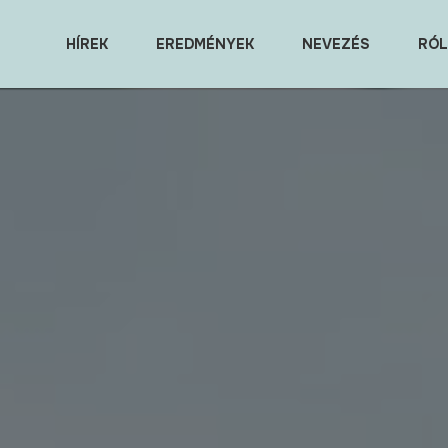
HÍREK
EREDMÉNYEK
NEVEZÉS
RÓL