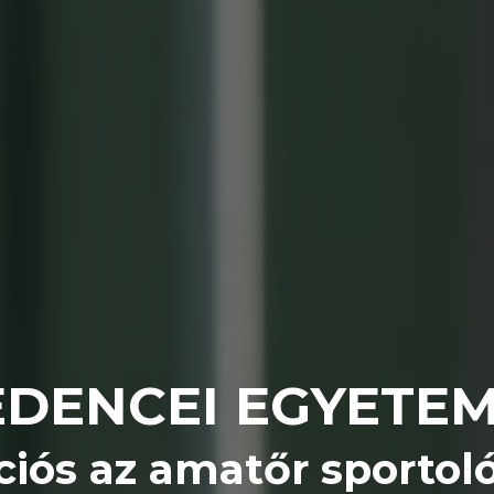
DENCEI EGYETE
ciós az amatőr sportol