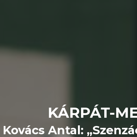
KÁRPÁT-ME
Kovács Antal: ,,Szenzá