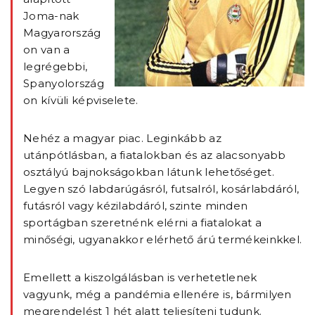
Joma-nak
Magyarország
on van a
legrégebbi,
Spanyolország
on kívüli képviselete.
Nehéz a magyar piac. Leginkább az
utánpótlásban, a fiatalokban és az alacsonyabb
osztályú bajnokságokban látunk lehetőséget.
Legyen szó labdarúgásról, futsalról, kosárlabdáról,
futásról vagy kézilabdáról, szinte minden
sportágban szeretnénk elérni a fiatalokat a
minőségi, ugyanakkor elérhető árú termékeinkkel.
Emellett a kiszolgálásban is verhetetlenek
vagyunk, még a pandémia ellenére is, bármilyen
megrendelést 1 hét alatt teljesíteni tudunk.