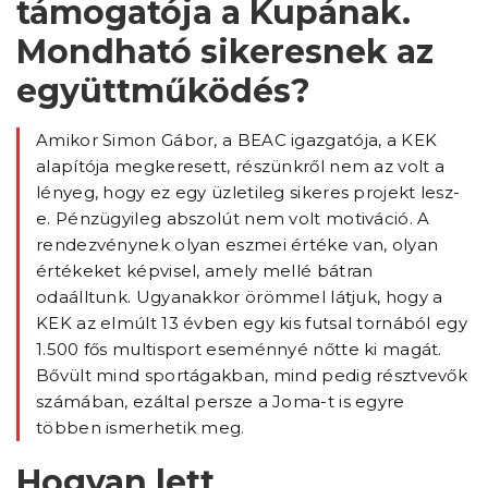
támogatója a Kupának.
Mondható sikeresnek az
együttműködés?
Amikor Simon Gábor, a BEAC igazgatója, a KEK
alapítója megkeresett, részünkről nem az volt a
lényeg, hogy ez egy üzletileg sikeres projekt lesz-
e. Pénzügyileg abszolút nem volt motiváció. A
rendezvénynek olyan eszmei értéke van, olyan
értékeket képvisel, amely mellé bátran
odaálltunk. Ugyanakkor örömmel látjuk, hogy a
KEK az elmúlt 13 évben egy kis futsal tornából egy
1.500 fős multisport eseménnyé nőtte ki magát.
Bővült mind sportágakban, mind pedig résztvevők
számában, ezáltal persze a Joma-t is egyre
többen ismerhetik meg.
Hogyan lett