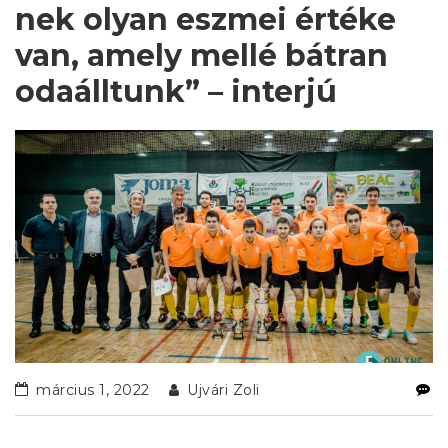
nek olyan eszmei értéke
van, amely mellé bátran
odaálltunk” – interjú
március 1, 2022
Ujvári Zoli