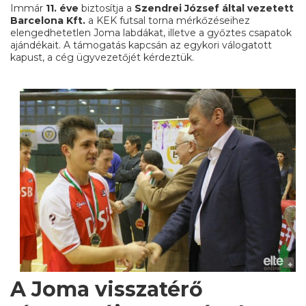
Immár
11. éve
biztosítja a
Szendrei József által vezetett
Barcelona Kft.
a KEK futsal torna mérkőzéseihez
elengedhetetlen Joma labdákat, illetve a győztes csapatok
ajándékait. A támogatás kapcsán az egykori válogatott
kapust, a cég ügyvezetőjét kérdeztük.
A Joma visszatérő