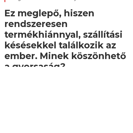
Ez meglepő, hiszen
rendszeresen
termékhiánnyal, szállítási
késésekkel találkozik az
ember. Minek köszönhető
a gyorsaság?
Az anyacég nagyon komoly raktárbázissal
rendelkezik Spanyolországban. Az óriási
raktárterületnek köszönhetjük az előnyünket a
többi márkával szemben.