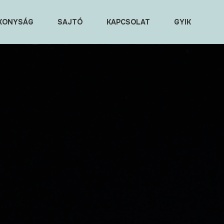
KONYSÁG
SAJTÓ
KAPCSOLAT
GYIK