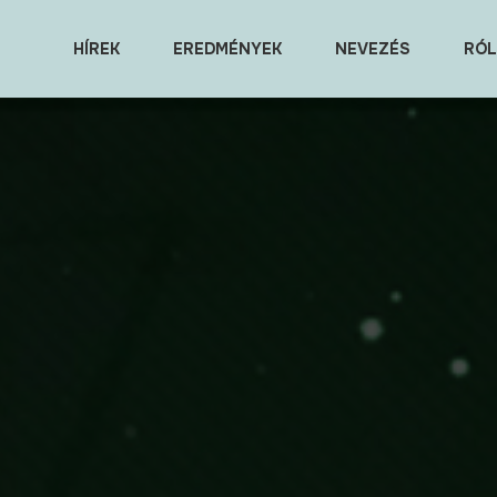
HÍREK
EREDMÉNYEK
NEVEZÉS
RÓL