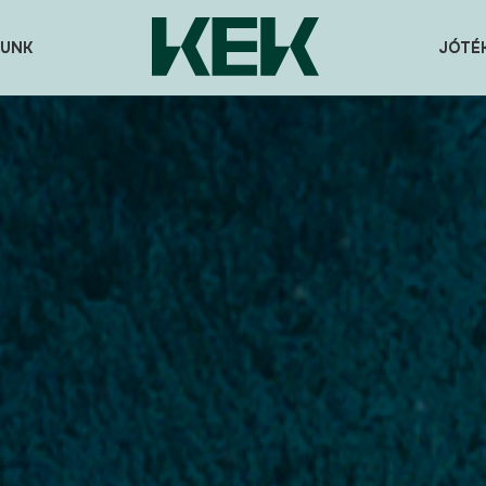
UNK
JÓTÉ