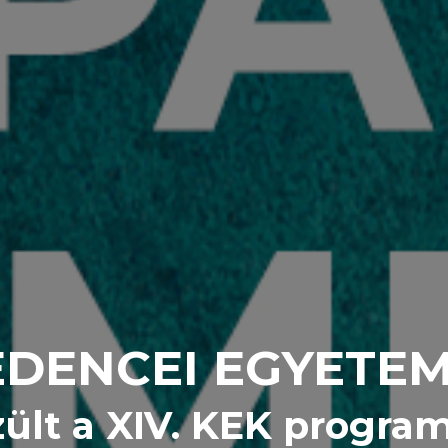
DENCEI EGYETE
zült a XIV. KEK program