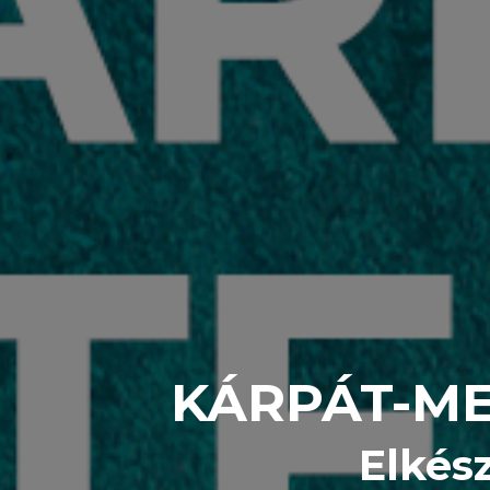
KÁRPÁT-ME
Elkés