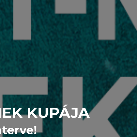
MEK KUPÁJA
terve!