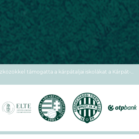
étszámmal rendezték meg a VI. Ludovika15–KEK Run
nyien nem sportoltatok velünk – rekordokat döntött a
alos megnyitóval kezdetét vette a XVII. KEK!
zközökkel támogatta a kárpátaljai iskolákat a Kárpát-
emek Kupája