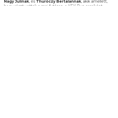
Nagy Julinak
, és
Thuróczy Bertalannak
, akik amellett,
hogy részt vettek a mai futáson, a KEK Run arcaiként
segítették az esemény népszerűsítését!
Köszönjük a támogatást és a felajánlásokat, az MVM Paksi
Atomerőmű Zrt.-nek, az OTP Banknak, a Decathlonnak, a
VIWA Vitaminwaternek, az EFOTT-nak, Thuróczy
Bertalannak, a Fornettinek, valamint Mayer Antalnak, a KEK
borászának!