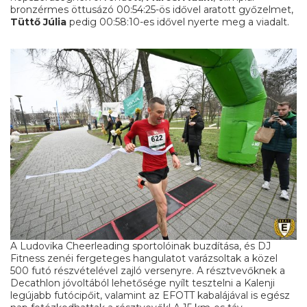
bronzérmes öttusázó 00:54:25-ös idővel aratott győzelmet,
Tüttő Júlia
pedig 00:58:10-es idővel nyerte meg a viadalt.
A Ludovika Cheerleading sportolóinak buzdítása, és DJ
Fitness zenéi fergeteges hangulatot varázsoltak a közel
500 futó részvételével zajló versenyre. A résztvevőknek a
Decathlon jóvoltából lehetősége nyílt tesztelni a Kalenji
legújabb futócipőit, valamint az EFOTT kabalájával is egész