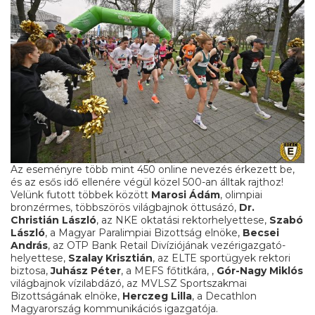
Az eseményre több mint 450 online nevezés érkezett be,
és az esős idő ellenére végül közel 500-an álltak rajthoz!
Velünk futott többek között
Marosi Ádám
, olimpiai
bronzérmes, többszörös világbajnok öttusázó,
Dr.
Christián László
, az NKE oktatási rektorhelyettese,
Szabó
László
, a Magyar Paralimpiai Bizottság elnöke,
Becsei
András
, az OTP Bank Retail Divíziójának vezérigazgató-
helyettese,
Szalay Krisztián
, az ELTE sportügyek rektori
biztosa,
Juhász Péter
, a MEFS főtitkára, ,
Gór-Nagy Miklós
világbajnok vízilabdázó, az MVLSZ Sportszakmai
Bizottságának elnöke,
Herczeg Lilla
, a Decathlon
Magyarország kommunikációs igazgatója.