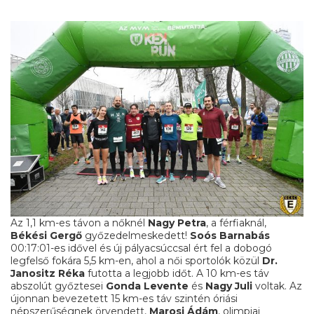
Az 1,1 km-es távon a nőknél
Nagy Petra
, a férfiaknál,
Békési Gergő
győzedelmeskedett!
Soós Barnabás
00:17:01-es idővel és új pályacsúccsal ért fel a dobogó
legfelső fokára 5,5 km-en, ahol a női sportolók közül
Dr.
Janositz Réka
futotta a legjobb időt. A 10 km-es táv
abszolút győztesei
Gonda Levente
és
Nagy Juli
voltak. Az
újonnan bevezetett 15 km-es táv szintén óriási
népszerűségnek örvendett,
Marosi Ádám
, olimpiai