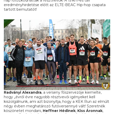
nap fotózkodhattak a résztvevők! A 15 km-es táv
eredményhirdetése előtt az ELTE-BEAC Hip-hop csapata
tartott bemutatót!
Radványi Alexandra
, a verseny főszervezője kiemelte,
hogy „évről évre nagyobb résztvevői igényeket kell
kiszolgálnunk, ami azt bizonyítja, hogy a KEK Run az elmúlt
négy évben meghatározó futóversennyé vált! Szeretnék
köszönetet mondani,
Heffner Hédinek
,
Kiss Áronnak
,