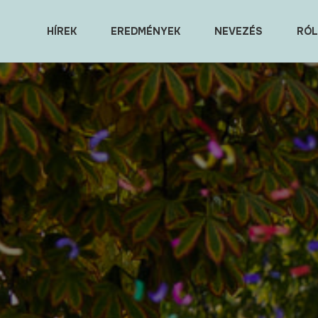
HÍREK
EREDMÉNYEK
NEVEZÉS
RÓL