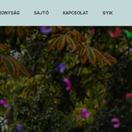
KONYSÁG
SAJTÓ
KAPCSOLAT
GYIK