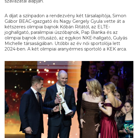
szavazatai alapján.
A díjat a színpadon a rendezvény két társalapítója, Simon
Gábor BEAC-igazgató és Nagy Gergely Gyula vette át a
kétszeres olimpiai bajnok Kőbán Ritától, az ELTE-
joghallgató, paralimpiai úszóbajnok, Pap Bianka és az
olimpiai bajnok öttusázó, az egykori NKE-hallgató, Gulyás
Michelle társaságában. Utóbbi az év női sportolója lett
2024-ben. A két olimpiai aranyérmes sportoló a KEK arca.