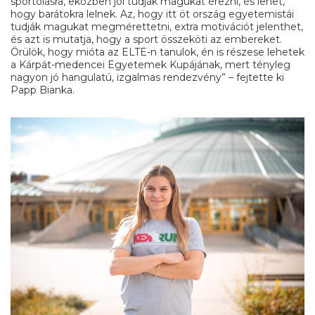
sportolásra, eközben jól tudják magukat érezni, és lehet,
hogy barátokra lelnek. Az, hogy itt öt ország egyetemistái
tudják magukat megmérettetni, extra motivációt jelenthet,
és azt is mutatja, hogy a sport összeköti az embereket.
Örülök, hogy mióta az ELTE-n tanulok, én is részese lehetek
a Kárpát-medencei Egyetemek Kupájának, mert tényleg
nagyon jó hangulatú, izgalmas rendezvény” – fejtette ki
Papp Bianka.