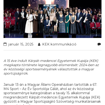
január 15, 2025
KEK kommunikáció
A 15 éve indult Kárpát-medencei Egyetemek Kupája (KEK)
megkapta története legnagyobb elismerését: 2024-ben az
év közösségi sporteseményének választották a magyar
sportújságírók.
Január 13-án a Magyar Állami Operaházban tartották a 67.
M4 Sport – Az Év Sportolója Gálát, ahol az év közösségi
sporteseménye kategóriában a tavaly 15. alkalommal
megrendezett Kárpát-medencei Egyetemek Kupája (KEK)
győzött a Magyar Sportújságíró Szövetség munkatársainak