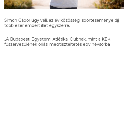
Simon Gábor úgy véli, az év közösségi sporteseménye díj
több ezer embert illet egyszerre.
„A Budapesti Egyetemi Atlétikai Clubnak, mint a KEK
főszervezőjének óriási megtiszteltetés egy névsorba
kerülni, egy színpadra állni olimpiai bajnokokkal, a
legeredményesebb hazai klubokkal, válogatott csapatokkal.
A díj leginkább a közel kétezer Felvidékről, Kárpátaljáról,
Erdélyből és Vajdaságból érkező határon túli, illetve
anyaországi sportoló hallgatónak, továbbá edzőiknek és
testnevelőiknek szól. A díj elismerés és köszönet az
egyetemi sportnak. A társszervező Nemzeti Közszolgálati
Egyetem és az ELTE szerepvállalását jelképezi, hogy Gulyás
Michellel, az NKE volt hallgatójával, és Pap Biankával az
ELTE joghallgatójával együtt vettük át a díjakat. Az
elismerés szól a klubomnak, a Budapesti Egyetemi Atlétikai
Club-nak is, annak minden munkatársának, szakosztályának,
akik évek óta a szervezői csapat magját adják. És
természetesen a támogatóinknak is: egy jó ügy mellé
álltak.”