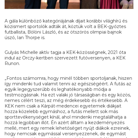
A gála különböző kategóriájának díjait korábbi világhírű és
közismert sportolók adták át, köztük volt a BEK-győztes
futballista, Bölöni László, és az ötszörös olimpiai bajnok
úszó, Ian Thorpe is.
Gulyás Michelle aktív tagja a KEK-közösségnek, 2021 óta
indul az Orczy-kertben szervezett futóversenyen, a KEK
Runon.
„Fontos számomra, hogy minél többen sportoljanak, hiszen
így mindenki tud valamit tenni az egészségéért. A futás az
egyik legegyszerűbb és leghatékonyabb módja a
testmozgásnak. Ha ezt valaki jó társaságban és egy közös,
nemes célért teszi, az még érdekesebb és értékesebb. A
KEK nem csak a Kárpát-medencei egyetemek diákjait
hozza közelebb egymáshoz, a futás mellett sok más
sporttevékenységet kínál, ahol mindenki megtalálhatja a
hozzá legjobban illőt. Én azért álltam a kezdeményezés
mellé, mert egy remek lehetőséget nyújt diákok ezreinek,
hogy nemcsak egymással versenyezzenek, de egymást