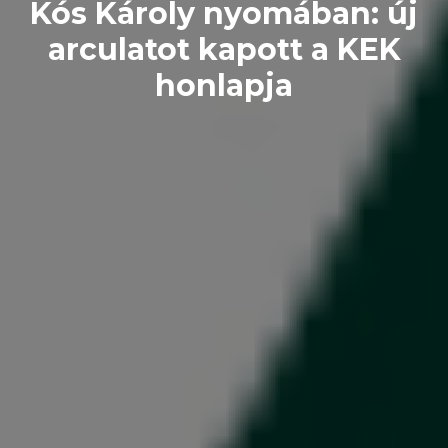
Kós Károly nyomában: új
arculatot kapott a KEK
honlapja