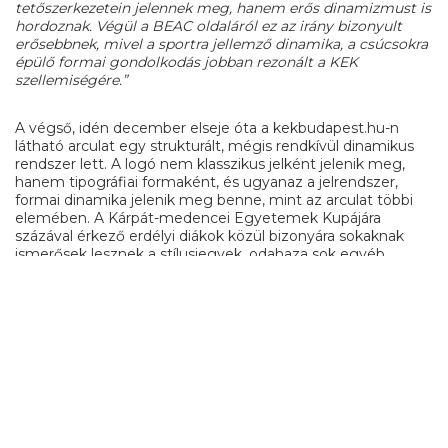
tetőszerkezetein jelennek meg, hanem erős dinamizmust is
hordoznak. Végül a BEAC oldaláról ez az irány bizonyult
erősebbnek, mivel a sportra jellemző dinamika, a csúcsokra
épülő formai gondolkodás jobban rezonált a KEK
szellemiségére.”
A végső, idén december elseje óta a kekbudapest.hu-n
látható arculat egy strukturált, mégis rendkívül dinamikus
rendszer lett. A logó nem klasszikus jelként jelenik meg,
hanem tipográfiai formaként, és ugyanaz a jelrendszer,
formai dinamika jelenik meg benne, mint az arculat többi
elemében. A Kárpát-medencei Egyetemek Kupájára
százával érkező erdélyi diákok közül bizonyára sokaknak
ismerősek lesznek a stílusjegyek, odahaza sok egyéb
épület mellett a gyimesi határőrlaktanyákon, a
sepsiszentgyörgyi Székely Nemzeti Múzeumon vagy a
kolozsvári Kakasos templomon is visszaköszönnek.
A kekbudapest.hu vizuálisan karakteresebb, frissebb lett,
ti
is leljétek benne az örömötöket
!