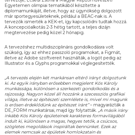
tervezője, Ecsedi Zsófia a Magyar Képzőművészeti
Egyetemen olimpiai tematikából készítette a
diplomamunkáját, illetve, hogy az ügynökség dolgozott
már sportegyesületeknek, például a BEAC-nak is. A
tervezők ismerték a KEK-et, így kapcsolódni tudtak hozzá.
A koncepcióalkotás 2-3 hétig tartott, a teljes dizájn
megtervezése pedig közel 2 hónapig.
A tervezéshez multidiszciplináris gondolkodásra volt
szükség, így az ehhez passzoló programokat, a Figmát,
illetve az Adobe szoftvereit használták, a logót pedig az
Illustrator és a Glyphs programokkal véglegesítették.
„A tervezés elején két markánsan eltérő irányt dolgoztunk
ki. Az egyik irányban erősebben megjelent Kós Károly
munkássága, különösen a szerkezeti gondolkodás és a
rajzosság. Nagyon közel áll hozzánk a szecessziós grafikai
világa, illetve az építészeti szemlélete is, mivel mi magunk
is erősen érdeklődünk az építészet iránt”
– magyarázták a
DE_FORM munkatársai, majd így folytatták.
„A másik irány
inkább Kós Károly épületeinek karakteres formavilágából
indult ki, különösen a magas, hegyes tetők, a csúcsos,
szögletes megoldások inspiráltak bennünket. Ezek az
elemek nemcsak az épületek homlokzatain és