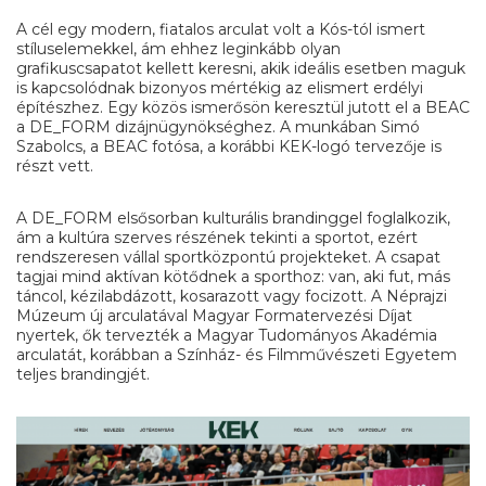
A cél egy modern, fiatalos arculat volt a Kós-tól ismert
stíluselemekkel, ám ehhez leginkább olyan
grafikuscsapatot kellett keresni, akik ideális esetben maguk
is kapcsolódnak bizonyos mértékig az elismert erdélyi
építészhez. Egy közös ismerősön keresztül jutott el a BEAC
a DE_FORM dizájnügynökséghez. A munkában Simó
Szabolcs, a BEAC fotósa, a korábbi KEK-logó tervezője is
részt vett.
A DE_FORM elsősorban kulturális brandinggel foglalkozik,
ám a kultúra szerves részének tekinti a sportot, ezért
rendszeresen vállal sportközpontú projekteket. A csapat
tagjai mind aktívan kötődnek a sporthoz: van, aki fut, más
táncol, kézilabdázott, kosarazott vagy focizott. A Néprajzi
Múzeum új arculatával Magyar Formatervezési Díjat
nyertek, ők tervezték a Magyar Tudományos Akadémia
arculatát, korábban a Színház- és Filmművészeti Egyetem
teljes brandingjét.