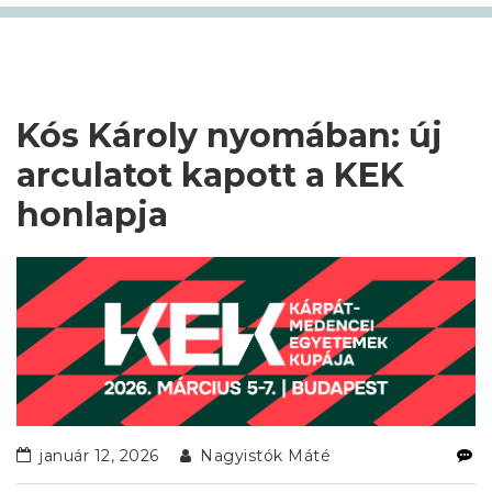
Kós Károly nyomában: új
arculatot kapott a KEK
honlapja
január 12, 2026
Nagyistók Máté