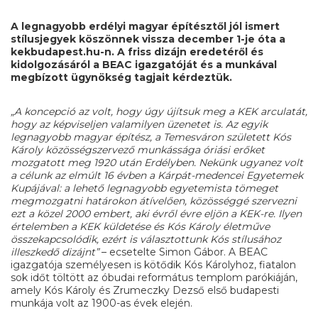
A legnagyobb erdélyi magyar építésztől jól ismert
stílusjegyek köszönnek vissza december 1-je óta a
kekbudapest.hu-n. A friss dizájn eredetéről és
kidolgozásáról a BEAC igazgatóját és a munkával
megbízott ügynökség tagjait kérdeztük.
„A koncepció az volt, hogy úgy újítsuk meg a KEK arculatát,
hogy az képviseljen valamilyen üzenetet is. Az egyik
legnagyobb magyar építész, a Temesváron született Kós
Károly közösségszervező munkássága óriási erőket
mozgatott meg 1920 után Erdélyben. Nekünk ugyanez volt
a célunk az elmúlt 16 évben a Kárpát-medencei Egyetemek
Kupájával: a lehető legnagyobb egyetemista tömeget
megmozgatni határokon átívelően, közösséggé szervezni
ezt a közel 2000 embert, aki évről évre eljön a KEK-re. Ilyen
értelemben a KEK küldetése és Kós Károly életműve
összekapcsolódik, ezért is választottunk Kós stílusához
illeszkedő dizájnt”
– ecsetelte Simon Gábor. A BEAC
igazgatója személyesen is kötődik Kós Károlyhoz, fiatalon
sok időt töltött az óbudai református templom parókiáján,
amely Kós Károly és Zrumeczky Dezső első budapesti
munkája volt az 1900-as évek elején.