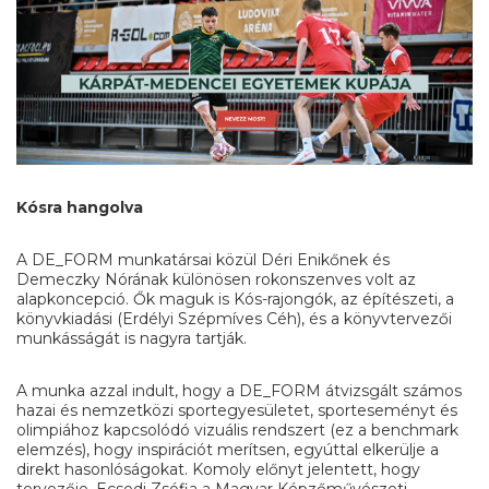
Kósra hangolva
A DE_FORM munkatársai közül Déri Enikőnek és
Demeczky Nórának különösen rokonszenves volt az
alapkoncepció. Ők maguk is Kós-rajongók, az építészeti, a
könyvkiadási (Erdélyi Szépmíves Céh), és a könyvtervezői
munkásságát is nagyra tartják.
A munka azzal indult, hogy a DE_FORM átvizsgált számos
hazai és nemzetközi sportegyesületet, sporteseményt és
olimpiához kapcsolódó vizuális rendszert (ez a benchmark
elemzés), hogy inspirációt merítsen, egyúttal elkerülje a
direkt hasonlóságokat. Komoly előnyt jelentett, hogy