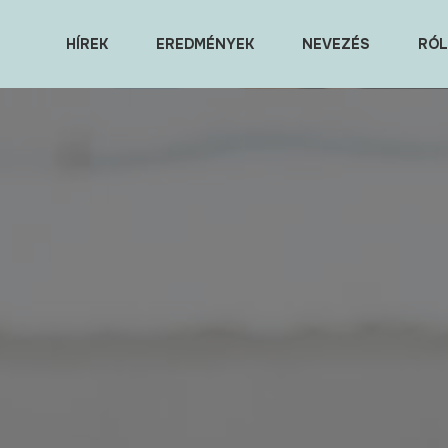
HÍREK
EREDMÉNYEK
NEVEZÉS
RÓL