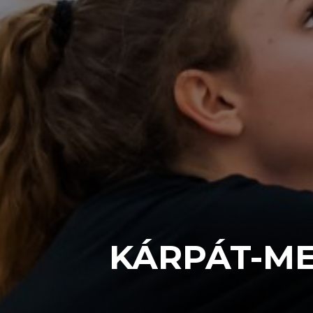
KÁRPÁT-ME