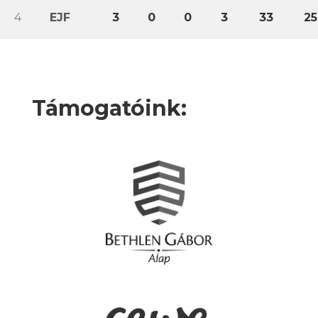
4
EJF
3
0
0
3
33
25
Támogatóink: