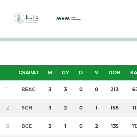
CSAPAT
M
GY
D
V
DOB
K
1
BEAC
3
3
0
0
213
6
2
SCH
3
2
0
1
158
11
3
BCE
3
1
0
2
135
11