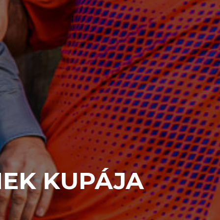
MEK KUPÁJA