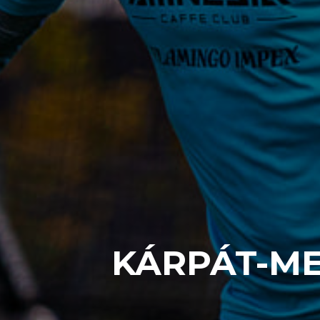
KÁRPÁT-ME