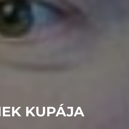
MEK KUPÁJA