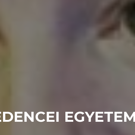
DENCEI EGYETE