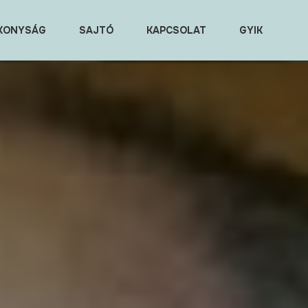
KONYSÁG
SAJTÓ
KAPCSOLAT
GYIK