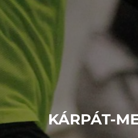
KÁRPÁT-ME