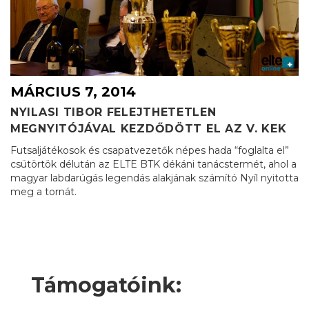
MÁRCIUS 7, 2014
NYILASI TIBOR FELEJTHETETLEN
MEGNYITÓJÁVAL KEZDŐDÖTT EL AZ V. KEK
Futsaljátékosok és csapatvezetők népes hada “foglalta el”
csütörtök délután az ELTE BTK dékáni tanácstermét, ahol a
magyar labdarúgás legendás alakjának számító Nyíl nyitotta
meg a tornát.
Támogatóink: