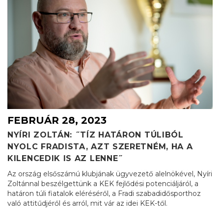
FEBRUÁR 28, 2023
NYÍRI ZOLTÁN: ˝TÍZ HATÁRON TÚLIBÓL
NYOLC FRADISTA, AZT SZERETNÉM, HA A
KILENCEDIK IS AZ LENNE˝
Az ország elsőszámú klubjának ügyvezető alelnökével, Nyíri
Zoltánnal beszélgettünk a KEK fejlődési potenciáljáról, a
határon túli fiatalok eléréséről, a Fradi szabadidősporthoz
való attitűdjéről és arról, mit vár az idei KEK-től.