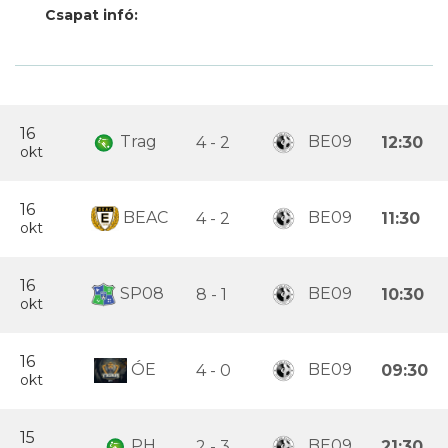
Csapat infó:
16
Trag
BE09
4 - 2
12:30
okt
16
BEAC
BE09
4 - 2
11:30
okt
16
SP08
BE09
8 - 1
10:30
okt
16
ÓE
BE09
4 - 0
09:30
okt
15
PH
BE09
2 - 3
21:30