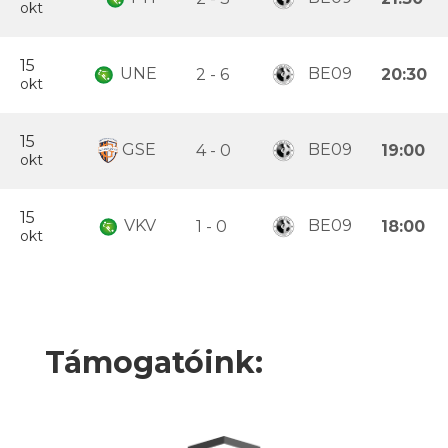
okt
15
UNE
BE09
2 - 6
20:30
okt
15
GSE
BE09
4 - 0
19:00
okt
15
VKV
BE09
1 - 0
18:00
okt
Támogatóink: