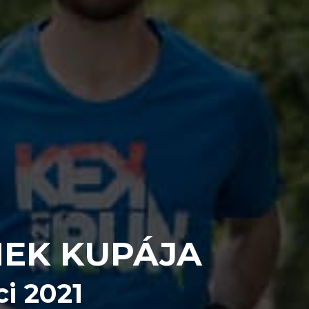
MEK KUPÁJA
ci 2021