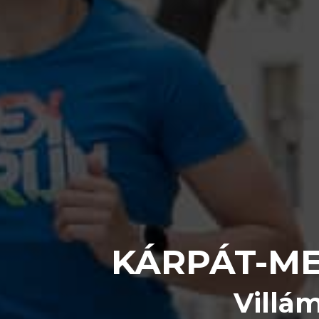
KÁRPÁT-ME
Villám