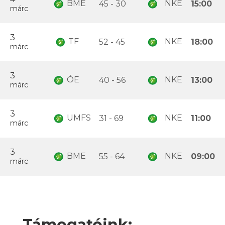
BME
NKE
45 - 30
15:00
márc
3
TF
NKE
52 - 45
18:00
márc
3
ÓE
NKE
40 - 56
13:00
márc
3
UMFS
NKE
31 - 69
11:00
márc
3
BME
NKE
55 - 64
09:00
márc
Támogatóink: