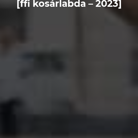
[ffi kosárlabda – 2023]