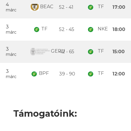
4
BEAC
TF
52 - 41
17:00
márc
3
TF
NKE
52 - 45
18:00
márc
3
GEPU
TF
42 - 65
15:00
márc
3
BPF
TF
39 - 90
12:00
márc
Támogatóink: