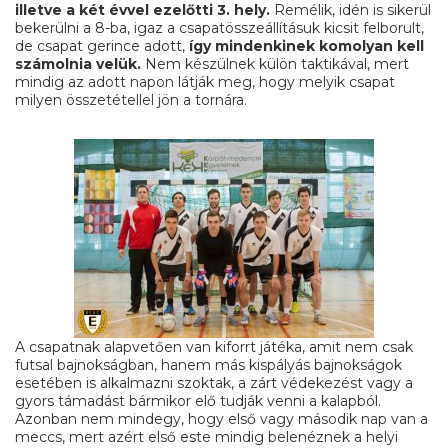
illetve a két évvel ezelőtti 3. hely.
Remélik, idén is sikerül
bekerülni a 8-ba, igaz a csapatösszeállításuk kicsit felborult,
de csapat gerince adott,
így mindenkinek komolyan kell
számolnia velük.
Nem készülnek külön taktikával, mert
mindig az adott napon látják meg, hogy melyik csapat
milyen összetétellel jön a tornára.
A csapatnak alapvetően van kiforrt játéka, amit nem csak
futsal bajnokságban, hanem más kispályás bajnokságok
esetében is alkalmazni szoktak, a zárt védekezést vagy a
gyors támadást bármikor elő tudják venni a kalapból.
Azonban nem mindegy, hogy első vagy második nap van a
meccs, mert azért első este mindig belenéznek a helyi