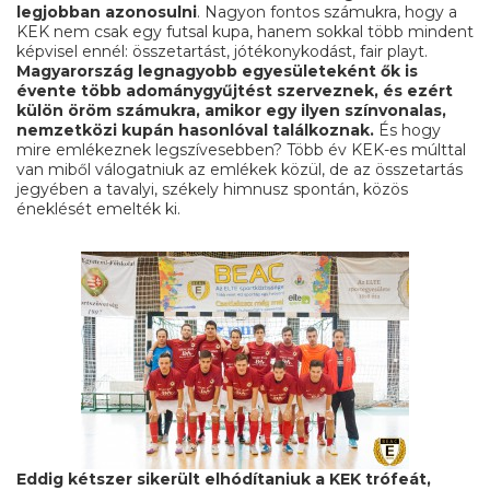
legjobban azonosulni
. Nagyon fontos számukra, hogy a
KEK nem csak egy futsal kupa, hanem sokkal több mindent
képvisel ennél: összetartást, jótékonykodást, fair playt.
Magyarország legnagyobb egyesületeként ők is
évente több adománygyűjtést szerveznek, és ezért
külön öröm számukra, amikor egy ilyen színvonalas,
nemzetközi kupán hasonlóval találkoznak.
És hogy
mire emlékeznek legszívesebben? Több év KEK-es múlttal
van miből válogatniuk az emlékek közül, de az összetartás
jegyében a tavalyi, székely himnusz spontán, közös
éneklését emelték ki.
Eddig kétszer sikerült elhódítaniuk a KEK trófeát,