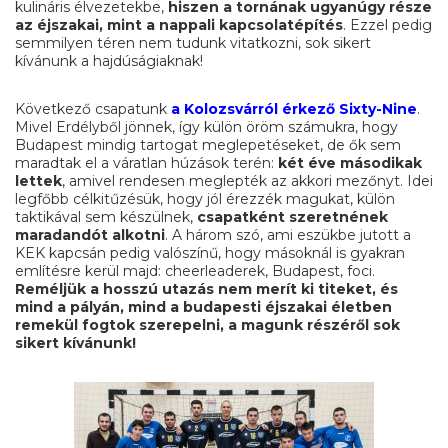
kulináris élvezetekbe,
hiszen a tornának ugyanúgy része
az éjszakai, mint a nappali kapcsolatépítés
. Ezzel pedig
semmilyen téren nem tudunk vitatkozni, sok sikert
kívánunk a hajdúságiaknak!
Következő csapatunk
a Kolozsvárról érkező Sixty-Nine
.
Mivel Erdélyből jönnek, így külön öröm számukra, hogy
Budapest mindig tartogat meglepetéseket, de ők sem
maradtak el a váratlan húzások terén:
két éve másodikak
lettek
, amivel rendesen meglepték az akkori mezőnyt. Idei
legfőbb célkitűzésük, hogy jól érezzék magukat, külön
taktikával sem készülnek,
csapatként szeretnének
maradandót alkotni
. A három szó, ami eszükbe jutott a
KEK kapcsán pedig valószínű, hogy másoknál is gyakran
említésre kerül majd: cheerleaderek, Budapest, foci.
Reméljük a hosszú utazás nem merít ki titeket, és
mind a pályán, mind a budapesti éjszakai életben
remekül fogtok szerepelni, a magunk részéről sok
sikert kívánunk!