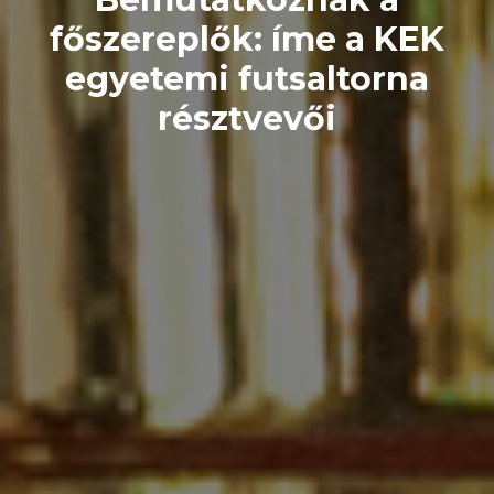
főszereplők: íme a KEK
egyetemi futsaltorna
résztvevői