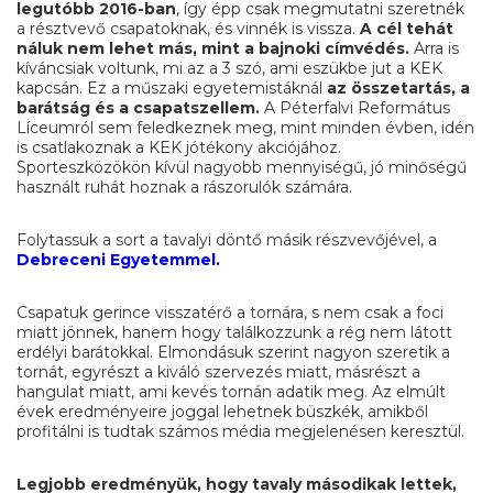
legutóbb 2016-ban
, így épp csak megmutatni szeretnék
a résztvevő csapatoknak, és vinnék is vissza.
A cél tehát
náluk nem lehet más, mint a bajnoki címvédés.
Arra is
kíváncsiak voltunk, mi az a 3 szó, ami eszükbe jut a KEK
kapcsán. Ez a műszaki egyetemistáknál
az összetartás, a
barátság és a csapatszellem.
A Péterfalvi Református
Líceumról sem feledkeznek meg, mint minden évben, idén
is csatlakoznak a KEK jótékony akciójához.
Sporteszközökön kívül nagyobb mennyiségű, jó minőségű
használt ruhát hoznak a rászorulók számára.
Folytassuk a sort a tavalyi döntő másik részvevőjével, a
Debreceni Egyetemmel.
Csapatuk gerince visszatérő a tornára, s nem csak a foci
miatt jönnek, hanem hogy találkozzunk a rég nem látott
erdélyi barátokkal. Elmondásuk szerint nagyon szeretik a
tornát, egyrészt a kiváló szervezés miatt, másrészt a
hangulat miatt, ami kevés tornán adatik meg. Az elmúlt
évek eredményeire joggal lehetnek büszkék, amikből
profitálni is tudtak számos média megjelenésen keresztül.
Legjobb eredményük, hogy tavaly másodikak lettek,