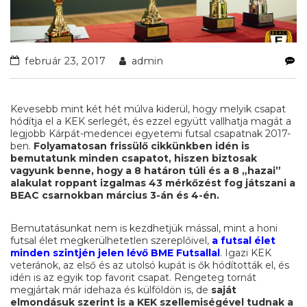
február 23, 2017
admin
Kevesebb mint két hét múlva kiderül, hogy melyik csapat
hódítja el a KEK serlegét, és ezzel együtt vallhatja magát a
legjobb Kárpát-medencei egyetemi futsal csapatnak 2017-
ben.
Folyamatosan frissülő cikkünkben
idén is
bemutatunk minden csapatot, hiszen biztosak
vagyunk benne, hogy a 8 határon túli és a 8 „hazai”
alakulat roppant izgalmas 43 mérkőzést fog játszani a
BEAC csarnokban március 3-án és 4-én.
Bemutatásunkat nem is kezdhetjük mással, mint a honi
futsal élet megkerülhetetlen szereplőivel,
a futsal élet
minden szintjén jelen lévő BME Futsallal
. Igazi KEK
veteránok, az első és az utolsó kupát is ők hódították el, és
idén is az egyik top favorit csapat. Rengeteg tornát
megjártak már idehaza és külföldön is, de
saját
elmondásuk szerint is a KEK szellemiségével tudnak a