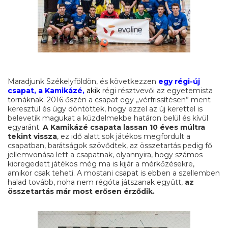
Maradjunk Székelyföldön, és következzen
egy régi-új
csapat, a
Kamikázé,
akik
régi résztvevői az egyetemista
tornáknak. 2016 őszén a csapat egy „vérfrissítésen” ment
keresztül és úgy döntöttek, hogy ezzel az új kerettel is
belevetik magukat a küzdelmekbe határon belül és kívül
egyaránt.
A Kamikázé csapata lassan 10 éves múltra
tekint vissza
, ez idő alatt sok játékos megfordult a
csapatban, barátságok szövődtek, az összetartás pedig fő
jellemvonása lett a csapatnak, olyannyira, hogy számos
kiöregedett játékos még ma is kijár a mérkőzésekre,
amikor csak teheti. A mostani csapat is ebben a szellemben
halad tovább, noha nem régóta játszanak együtt,
az
összetartás már most erősen érződik.