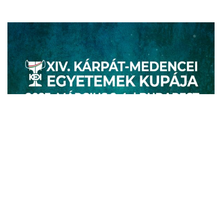
FEBRUÁR 28, 2023
ELKÉSZÜLT A 2023-AS KEK PROGRAMTERVE!
2023-ban ismét megrendezésre kerül a KEK és számos
programmal várja a versenyzőket és a nézőket is egyaránt!