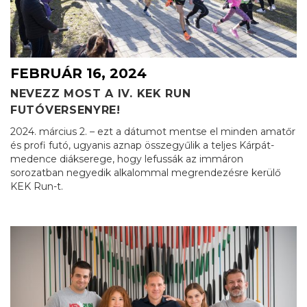
FEBRUÁR 16, 2024
NEVEZZ MOST A IV. KEK RUN
FUTÓVERSENYRE!
2024. március 2. – ezt a dátumot mentse el minden amatőr
és profi futó, ugyanis aznap összegyűlik a teljes Kárpát-
medence diákserege, hogy lefussák az immáron
sorozatban negyedik alkalommal megrendezésre kerülő
KEK Run-t.